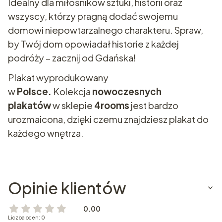
Idealny dla miłośników sztuki, historii oraz
wszyscy, którzy pragną dodać swojemu
domowi niepowtarzalnego charakteru. Spraw,
by Twój dom opowiadał historie z każdej
podróży – zacznij od Gdańska!
Plakat wyprodukowany
w
Polsce.
Kolekcja
nowoczesnych
plakatów
w sklepie
4rooms
jest bardzo
urozmaicona, dzięki czemu znajdziesz plakat do
każdego wnętrza.
Opinie klientów
0.00
Liczba ocen: 0