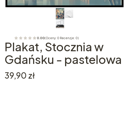
0.00
(Oceny: 0 Recenzje: 0)
Plakat, Stocznia w
Gdańsku - pastelowa
Cena
39,90 zł
Wybierz wariant produktu:
Poszczególne warianty mogą różnić się ceną
*
Rozmiar plakatu
Wybierz