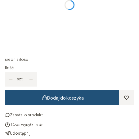
Wymiar ramy
Opcjonalne
Wybierz
Kolor ramy
Opcjonalne
Wybierz
średnia ilość
Ilość
szt.
Dodaj do koszyka
Zapytaj o produkt
Czas wysyłki:
5 dni
Udostępnij