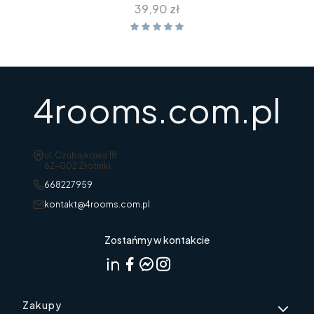
Cena
39,90 zł
4rooms.com.pl
Adres:
ul. Czubajkowa 18
62-002 Złotniki
668227959
kontakt@4rooms.com.pl
Zostańmy w kontakcie
Linki w stopce
Zakupy