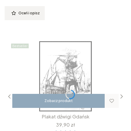
Oceń i opisz
Bestseller
Zobacz produkt
Plakat dźwigi Gdańsk
Cena
39,90 zł