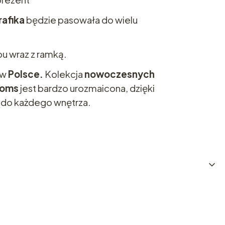
rafika
będzie pasowała do wielu
pu wraz z ramką.
 w
Polsce.
Kolekcja
nowoczesnych
ooms
jest bardzo urozmaicona, dzięki
 do każdego wnętrza.