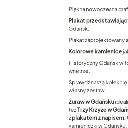
Piękna nowoczesna graf
Plakat przedstawiając
Gdańsk.
Plakat zaprojektowany 
Kolorowe kamienice
ja
Historyczny Gdańsk w fo
wnętrze.
Sprawdź naszą kolekcję 
własny zestaw.
Żuraw w Gdańsku
ideal
też
Trzy Krzyże w Gdań
z
plakatem z napisem.
kamieniczki w Gdańsku.