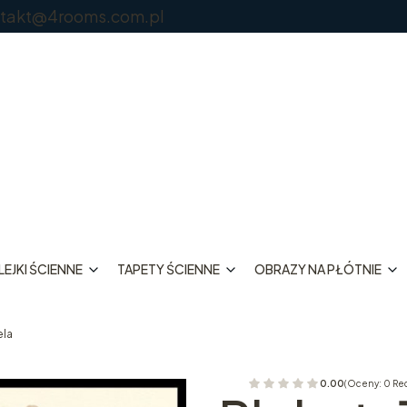
@4rooms.com.pl
EJKI ŚCIENNE
TAPETY ŚCIENNE
OBRAZY NA PŁÓTNIE
ela
0.00
(Oceny: 0 Re