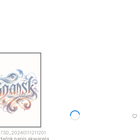
73D_20240111211201
dańsk napis akwarela