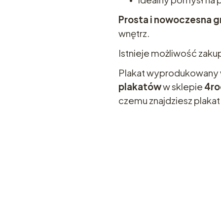
Prosta i nowoczesna g
wnętrz.
Istnieje możliwość zaku
Plakat wyprodukowany
plakatów
w sklepie
4r
czemu znajdziesz plakat