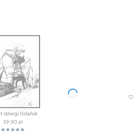
at dźwigi Gdańsk
Cena
39,90 zł