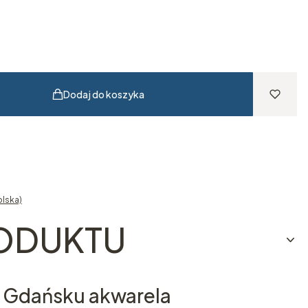
Dodaj do koszyka
olska)
RODUKTU
w Gdańsku akwarela