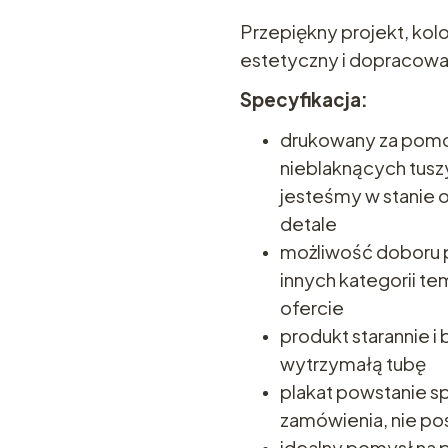
Przepiękny projekt, ko
estetyczny i dopracowa
Specyfikacja:
drukowany za pomo
nieblaknących tuszy
jesteśmy w stanie
detale
możliwość doboru p
innych kategorii t
ofercie
produkt starannie 
wytrzymałą tubę
plakat powstanie sp
zamówienia, nie p
idealny pomysł na 