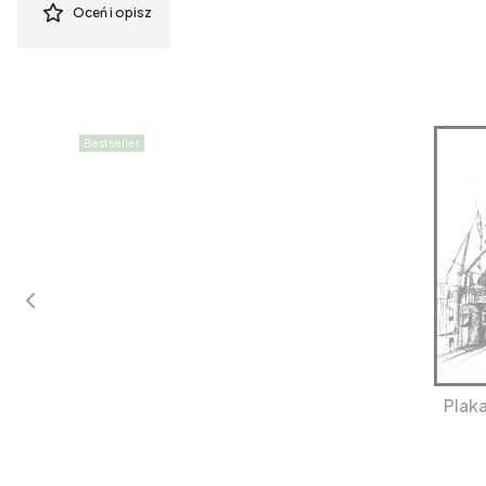
Oceń i opisz
Bestseller
Plak