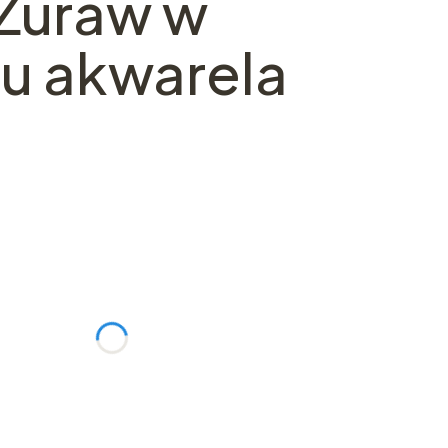
 Żuraw w
u akwarela
ć się ceną