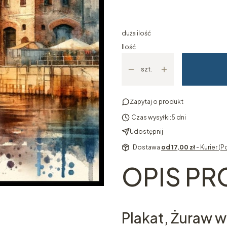
Wybierz
duża ilość
Ilość
szt.
Zapytaj o produkt
Czas wysyłki:
5 dni
Udostępnij
Dostawa
od 17,00 zł
- Kurier (P
OPIS P
Plakat, Żuraw 