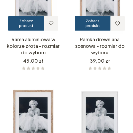
Zobacz
Zobacz
produkt
produkt
Rama aluminiowa w
Ramka drewniana
kolorze złota - rozmiar
sosnowa - rozmiar do
do wyboru
wyboru
Cena
Cena
45,00 zł
39,00 zł