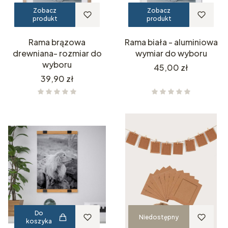
Zobacz
Zobacz
produkt
produkt
Rama brązowa
Rama biała - aluminiowa
drewniana- rozmiar do
wymiar do wyboru
wyboru
Cena
45,00 zł
Cena
39,90 zł
Do
Niedostępny
koszyka