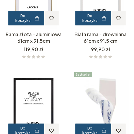
Do
Do
koszyka
koszyka
Rama złota - aluminiowa
Biała rama - drewniana
61cm x 91,5cm
61cm x 91,5 cm
Cena
Cena
119,90 zł
99,90 zł
Bestseller
Do
Do
koszyka
koszyka