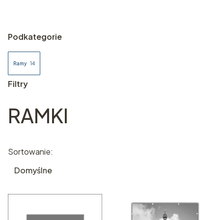
Podkategorie
Ramy
14
Filtry
RAMKI
Koniec filtrów
Lista produktów
Sortowanie:
Domyślne