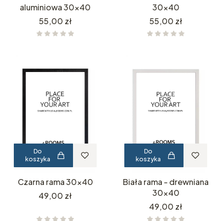
aluminiowa 30x40
30x40
Cena
Cena
55,00 zł
55,00 zł
Do
Do
koszyka
koszyka
Czarna rama 30x40
Biała rama - drewniana
30x40
Cena
49,00 zł
Cena
49,00 zł