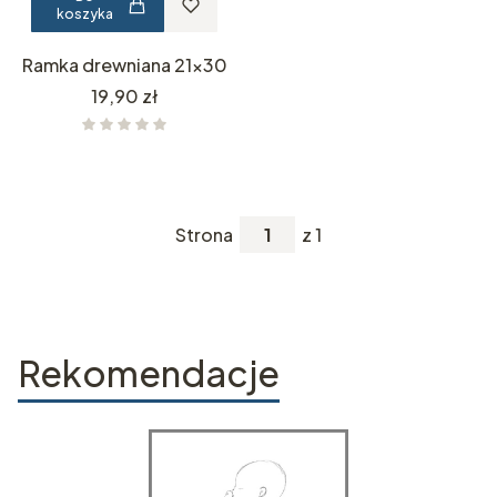
koszyka
Ramka drewniana 21x30
Cena
19,90 zł
Strona
z 1
Rekomendacje