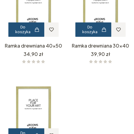
Do
Do
koszyka
koszyka
Ramka drewniana 40x50
Ramka drewniana 30x40
Cena
Cena
34,90 zł
39,90 zł
Do