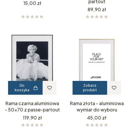
partout
Cena
15,00 zł
Cena
89,90 zł
Do
Zobacz
koszyka
produkt
Rama czarna aluminiowa
Rama złota - aluminiowa
- 50x70 z passe-partout
wymiar do wyboru
Cena
Cena
119,90 zł
45,00 zł