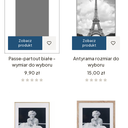
Zobacz
Zobacz
produkt
produkt
Passe-partout białe -
Antyrama rozmiar do
wymiar do wyboru
wyboru
Cena
Cena
9,90 zł
15,00 zł