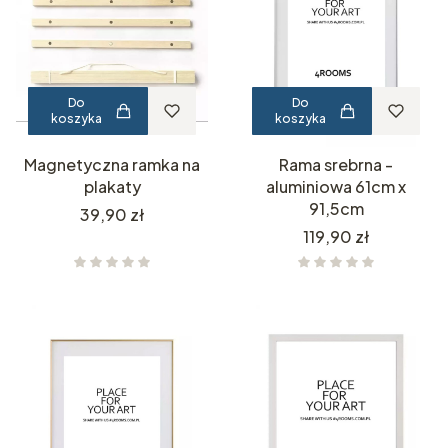
Do
Do
koszyka
koszyka
Magnetyczna ramka na
Rama srebrna -
plakaty
aluminiowa 61cm x
91,5cm
Cena
39,90 zł
Cena
119,90 zł