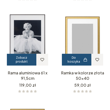
Zobacz
Do
produkt
koszyka
Rama aluminiowa 61 x
Ramka w kolorze złota
91,5cm
50x40
Cena
Cena
119,00 zł
59,00 zł