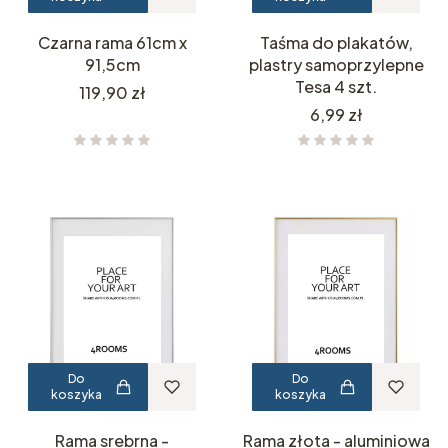
Czarna rama 61cm x
Taśma do plakatów,
91,5cm
plastry samoprzylepne
Tesa 4 szt.
Cena
119,90 zł
Cena
6,99 zł
Do
Do
koszyka
koszyka
Rama srebrna -
Rama złota - aluminiowa