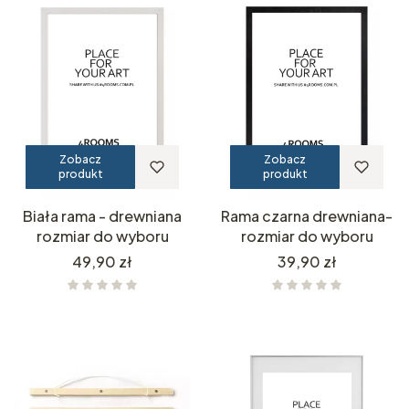
Zobacz
Zobacz
produkt
produkt
Biała rama - drewniana
Rama czarna drewniana-
rozmiar do wyboru
rozmiar do wyboru
Cena
Cena
49,90 zł
39,90 zł