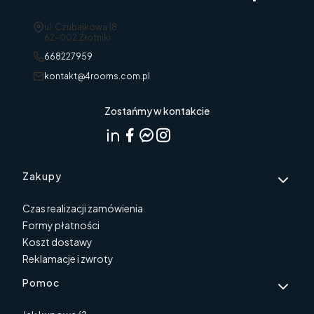
Adres:
ul. Czubajkowa 18
62-002 Złotniki
668227959
kontakt@4rooms.com.pl
Zostańmy w kontakcie
Linki w stopce
Zakupy
Czas realizacji zamówienia
Formy płatności
Koszt dostawy
Reklamacje i zwroty
Pomoc