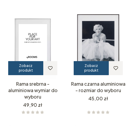
Zobacz
Zobacz
produkt
produkt
Rama srebrna -
Rama czarna aluminiowa
aluminiowa wymiar do
- rozmiar do wyboru
wyboru
Cena
45,00 zł
Cena
49,90 zł