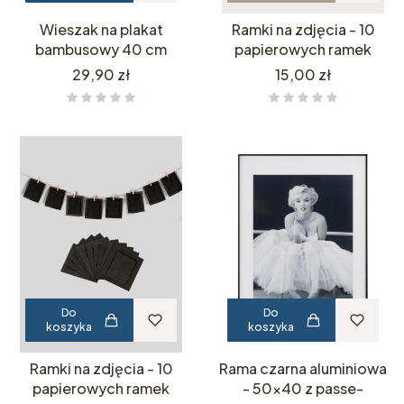
Wieszak na plakat
Ramki na zdjęcia - 10
bambusowy 40 cm
papierowych ramek
Cena
Cena
29,90 zł
15,00 zł
Do
Do
koszyka
koszyka
Ramki na zdjęcia - 10
Rama czarna aluminiowa
papierowych ramek
- 50x40 z passe-