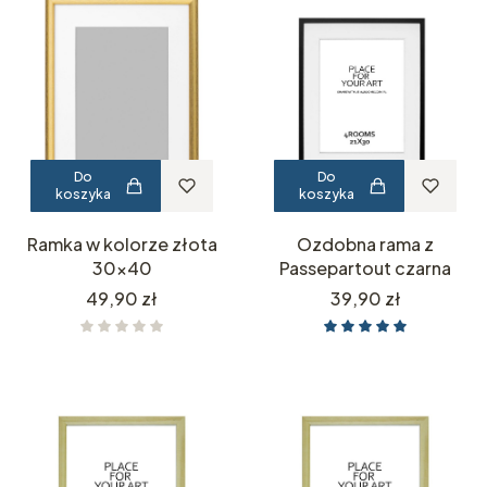
Do
Do
koszyka
koszyka
Ramka w kolorze złota
Ozdobna rama z
30x40
Passepartout czarna
Cena
Cena
49,90 zł
39,90 zł