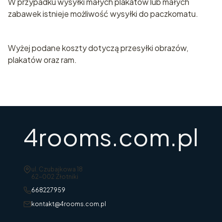
W przypadku wysyłki małych plakatów lub małych
zabawek istnieje możliwość wysyłki do paczkomatu.
Wyżej podane koszty dotyczą przesyłki obrazów,
plakatów oraz ram.
4rooms.com.pl
Adres:
ul. Czubajkowa 18
62-002 Złotniki
668227959
kontakt@4rooms.com.pl