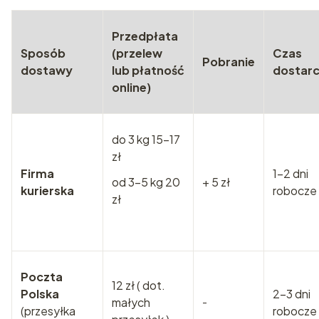
Przedpłata
Sposób
(przelew
Czas
Pobranie
dostawy
lub płatność
dostarc
online)
do 3 kg 15-17
zł
Firma
1-2 dni
od 3-5 kg 20
+ 5 zł
kurierska
robocze
zł
Poczta
12 zł ( dot.
Polska
2-3 dni
małych
-
(przesyłka
robocze