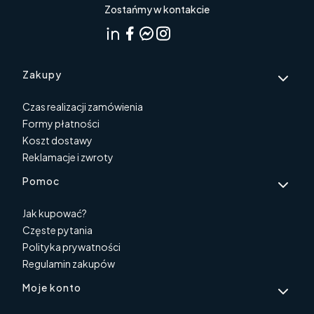
Zostańmy w kontakcie
Linki w stopce
Zakupy
Czas realizacji zamówienia
Formy płatności
Koszt dostawy
Reklamacje i zwroty
Pomoc
Jak kupować?
Częste pytania
Polityka prywatności
Regulamin zakupów
Moje konto