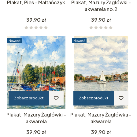
Plakat, Pies - Maltańczyk
Plakat, Mazury Żaglówki -
akwarela no.2
Cena
Cena
39,90 zł
39,90 zł
Nowość
Nowość
Zobacz produkt
Zobacz produkt
Plakat, Mazury Żaglówki -
Plakat, Mazury Żaglówka -
akwarela
akwarela
Cena
Cena
39,90 zł
39,90 zł