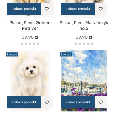
Zobacz produkt
Zobacz produkt
Plakat, Pies - Golden
Plakat, Pies - Maltańczyk
Retriver
no.2
Cena
Cena
39,90 zł
39,90 zł
Nowość
Nowość
Zobacz produkt
Zobacz produkt