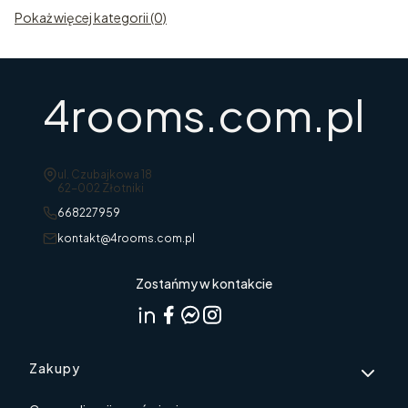
Pokaż więcej kategorii (0)
4rooms.com.pl
Adres:
ul. Czubajkowa 18
62-002 Złotniki
668227959
kontakt@4rooms.com.pl
Zostańmy w kontakcie
Linki w stopce
Zakupy