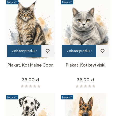
Nowość
Nowość
Zobacz produkt
Zobacz produkt
Plakat, Kot Maine Coon
Plakat, Kot brytyjski
Cena
Cena
39,00 zł
39,00 zł
Nowość
Nowość