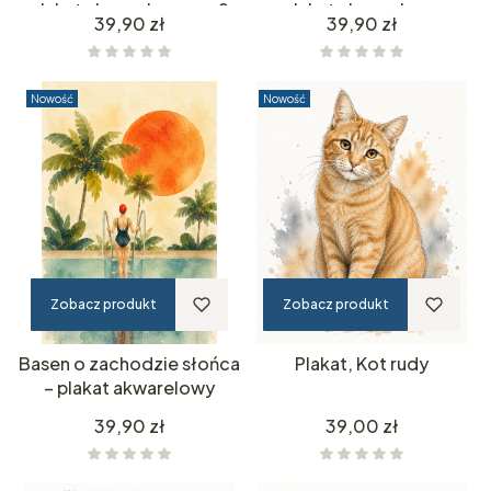
plakat akwarelowy no.2
plakat akwarelowy
Cena
Cena
39,90 zł
39,90 zł
Nowość
Nowość
Zobacz produkt
Zobacz produkt
Basen o zachodzie słońca
Plakat, Kot rudy
– plakat akwarelowy
Cena
Cena
39,90 zł
39,00 zł