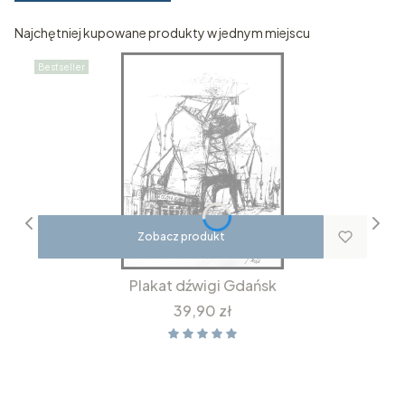
Najchętniej kupowane produkty w jednym miejscu
Bestseller
Zobacz produkt
Plakat dźwigi Gdańsk
Cena
39,90 zł