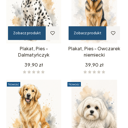
Zobacz produkt
Zobacz produkt
Plakat, Pies -
Plakat, Pies - Owczarek
Dalmatyńczyk
niemiecki
Cena
Cena
39,90 zł
39,90 zł
Nowość
Nowość