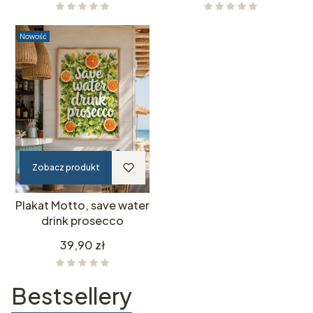
Nowość
Zobacz produkt
Plakat Motto, save water
drink prosecco
Cena
39,90 zł
Bestsellery