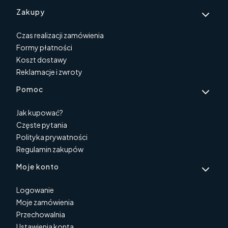
Linki w stopce
Zakupy
Czas realizacji zamówienia
Formy płatności
Koszt dostawy
Reklamacje i zwroty
Pomoc
Jak kupować?
Częste pytania
Polityka prywatności
Regulamin zakupów
Moje konto
Logowanie
Moje zamówienia
Przechowalnia
Ustawienia konta