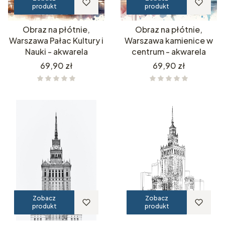
produkt
produkt
Obraz na płótnie,
Obraz na płótnie,
Warszawa Pałac Kultury i
Warszawa kamienice w
Nauki - akwarela
centrum - akwarela
Cena
Cena
69,90 zł
69,90 zł
Zobacz
Zobacz
produkt
produkt