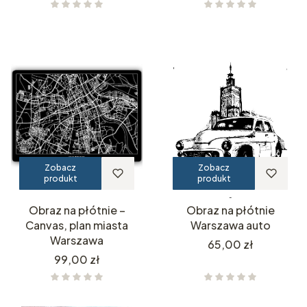
Zobacz
Zobacz
produkt
produkt
Obraz na płótnie –
Obraz na płótnie
Canvas, plan miasta
Warszawa auto
Warszawa
Cena
65,00 zł
Cena
99,00 zł