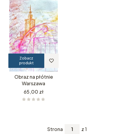
Zobacz
produkt
Obraz na płótnie
Warszawa
Cena
65,00 zł
Strona
z 1