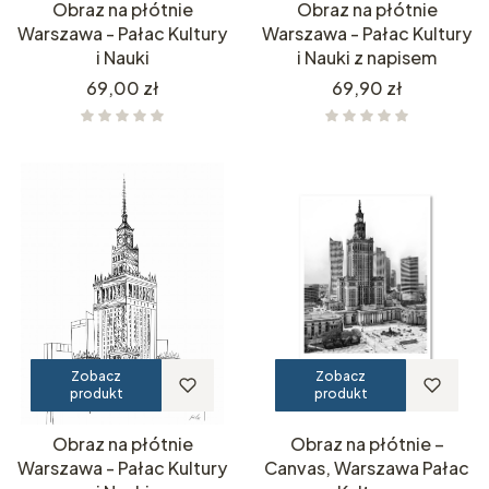
Obraz na płótnie
Obraz na płótnie
Warszawa - Pałac Kultury
Warszawa - Pałac Kultury
i Nauki
i Nauki z napisem
Cena
Cena
69,00 zł
69,90 zł
Zobacz
Zobacz
produkt
produkt
Obraz na płótnie
Obraz na płótnie –
Warszawa - Pałac Kultury
Canvas, Warszawa Pałac