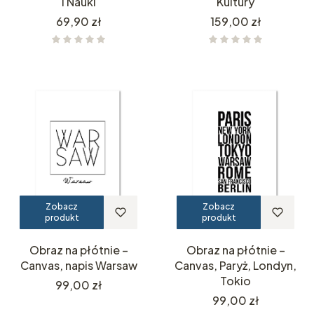
i Nauki
Kultury
Cena
Cena
69,90 zł
159,00 zł
Zobacz
Zobacz
produkt
produkt
Obraz na płótnie –
Obraz na płótnie –
Canvas, napis Warsaw
Canvas, Paryż, Londyn,
Tokio
Cena
99,00 zł
Cena
99,00 zł