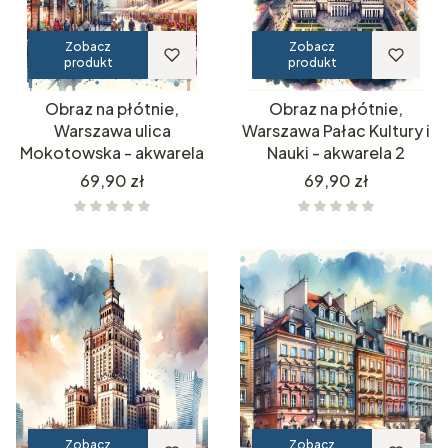
Zobacz
Zobacz
produkt
produkt
Obraz na płótnie,
Obraz na płótnie,
Warszawa ulica
Warszawa Pałac Kultury i
Mokotowska - akwarela
Nauki - akwarela 2
Cena
Cena
69,90 zł
69,90 zł
Zobacz
Zobacz