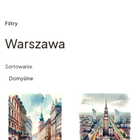
Filtry
Warszawa
Koniec filtrów
Lista produktów
Sortowanie:
Domyślne