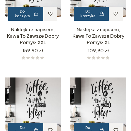
Do
Do
koszyka
koszyka
Naklejka z napisem,
Naklejka z napisem,
Kawa To Zawsze Dobry
Kawa To Zawsze Dobry
Pomysł XXL
Pomysł XL
Cena
Cena
159,90 zł
109,90 zł
Do
Do