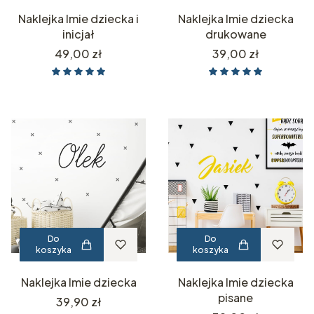
Naklejka Imie dziecka i
Naklejka Imie dziecka
inicjał
drukowane
Cena
Cena
49,00 zł
39,00 zł
Do
Do
koszyka
koszyka
Naklejka Imie dziecka
Naklejka Imie dziecka
pisane
Cena
39,90 zł