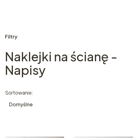
Filtry
Naklejki na ścianę -
Koniec filtrów
Napisy
Lista produktów
Sortowanie:
Domyślne