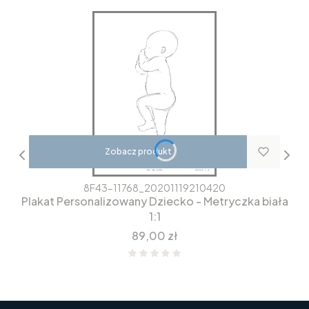
Zobacz produkt
8F43-11768_20201119210420
Plakat Personalizowany Dziecko - Metryczka biała
1:1
Cena
89,00 zł