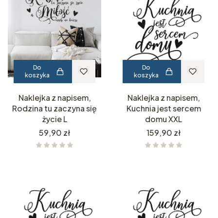
Do
Do
koszyka
koszyka
Naklejka z napisem,
Naklejka z napisem,
Rodzina tu zaczyna się
Kuchnia jest sercem
życie L
domu XXL
Cena
Cena
59,90 zł
159,90 zł