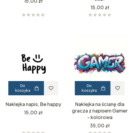
Cena
15,00 zł
Cena
15,00 zł
Do
Do
koszyka
koszyka
Naklejka napis, Be happy
Naklejka na ścianę dla
gracza z napisem Gamer
Cena
15,00 zł
- kolorowa
Cena
35,00 zł