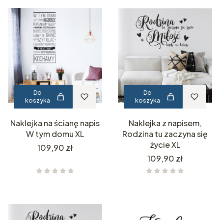
Do
Do
koszyka
koszyka
Naklejka na ścianę napis
Naklejka z napisem,
W tym domu XL
Rodzina tu zaczyna się
życie XL
Cena
109,90 zł
Cena
109,90 zł