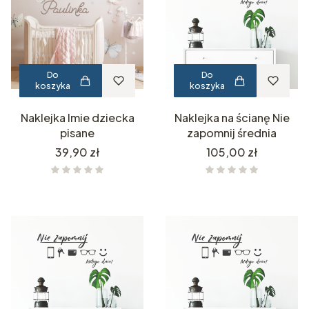
Do
Do
koszyka
koszyka
Naklejka Imie dziecka
Naklejka na ścianę Nie
pisane
zapomnij średnia
Cena
Cena
39,90 zł
105,00 zł