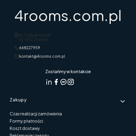
4rooms.com.pl
Adres:
ul. Czubajkowa 18
62-002 Złotniki
668227959
kontakt@4rooms.com.pl
Zostańmy w kontakcie
Linki w stopce
Zakupy
Czas realizacji zamówienia
Formy płatności
Koszt dostawy
Reklamacje i zwroty