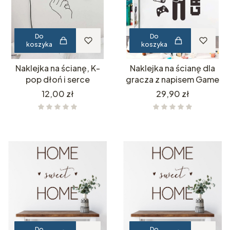
Do
Do
koszyka
koszyka
Naklejka na ścianę, K-
Naklejka na ścianę dla
pop dłoń i serce
gracza z napisem Game
Cena
Cena
12,00 zł
29,90 zł
Do
Do