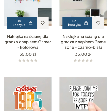
Do
Do
koszyka
koszyka
Naklejka na ścianę dla
Naklejka na ścianę dla
gracza z napisem Gamer
gracza z napisem Game
- kolorowa
zone - czarno-biała
Cena
Cena
35,00 zł
35,00 zł