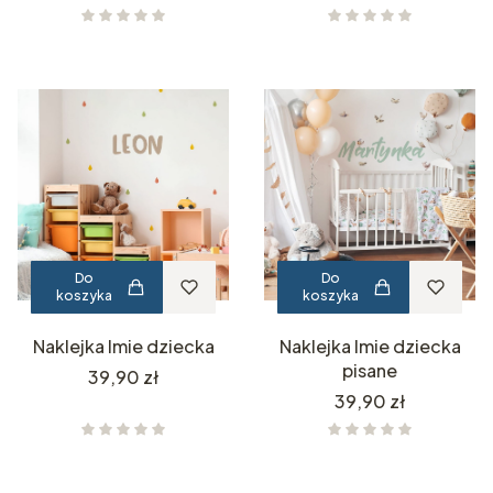
Do
Do
koszyka
koszyka
Naklejka Imie dziecka
Naklejka Imie dziecka
pisane
Cena
39,90 zł
Cena
39,90 zł