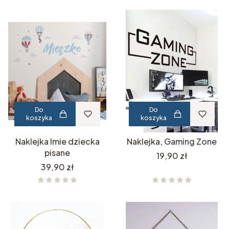
Do
Do
koszyka
koszyka
Naklejka Imie dziecka
Naklejka, Gaming Zone
pisane
Cena
19,90 zł
Cena
39,90 zł