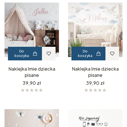
Do
Do
koszyka
koszyka
Naklejka Imie dziecka
Naklejka Imie dziecka
pisane
pisane
Cena
Cena
39,90 zł
39,90 zł