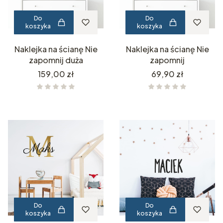
Do
Do
koszyka
koszyka
Naklejka na ścianę Nie
Naklejka na ścianę Nie
zapomnij duża
zapomnij
Cena
Cena
159,00 zł
69,90 zł
Do
Do
koszyka
koszyka