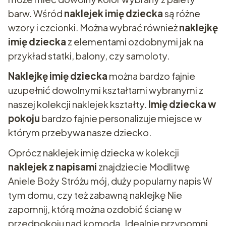
barw. Wśród
naklejek imię dziecka
są różne
wzory i czcionki. Można wybrać również
naklejkę
imię dziecka
z elementami ozdobnymi jak na
przykład statki, balony, czy samoloty.
Naklejkę imię dziecka
można bardzo fajnie
uzupełnić dowolnymi kształtami wybranymi z
naszej kolekcji naklejek kształty.
Imię dziecka w
pokoju
bardzo fajnie personalizuje miejsce w
którym przebywa nasze dziecko.
Oprócz naklejek imię dziecka w kolekcji
naklejek z napisami
znajdziecie Modlitwę
Aniele Boży Stróżu mój, duży popularny napis W
tym domu, czy też zabawną naklejkę Nie
zapomnij, którą można ozdobić ścianę w
przedpokoju nad komodą. Idealnie przypomni