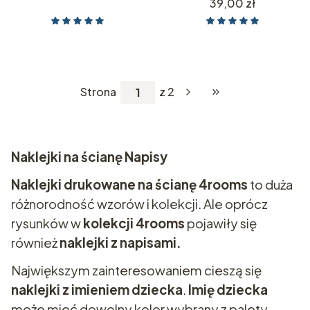
Cena
39,00 zł
Strona
z 2
Przejdź do ostatniej s
Naklejki na ścianę Napisy
Naklejki drukowane na ścianę 4rooms
to duża
różnorodność wzorów i kolekcji. Ale oprócz
rysunków w
kolekcji 4rooms
pojawiły się
również
naklejki z napisami.
Największym zainteresowaniem cieszą się
naklejki z imieniem dziecka
.
Imię dziecka
może mieć dowolny kolor wybrany z palety