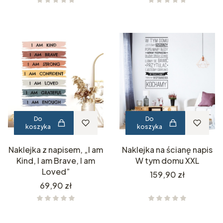
Do
Do
koszyka
koszyka
Naklejka z napisem, „I am
Naklejka na ścianę napis
Kind, I am Brave, I am
W tym domu XXL
Loved”
Cena
159,90 zł
Cena
69,90 zł