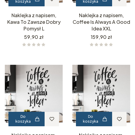
koszyka
koszyka
Naklejka z napisem,
Naklejka z napisem,
Kawa To Zawsze Dobry
Coffee Is Always A Good
Pomysł L
Idea XXL
Cena
Cena
59,90 zł
159,90 zł
Do
Do
koszyka
koszyka