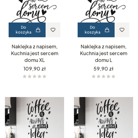
Do
Do
koszyka
koszyka
Naklejka z napisem,
Naklejka z napisem,
Kuchnia jest sercem
Kuchnia jest sercem
domu XL
domu L
Cena
Cena
109,90 zł
59,90 zł