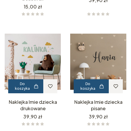
39,90 zł
Cena
15,00 zł
Do
Do
koszyka
koszyka
Naklejka Imie dziecka
Naklejka Imie dziecka
drukowane
pisane
Cena
Cena
39,90 zł
39,90 zł