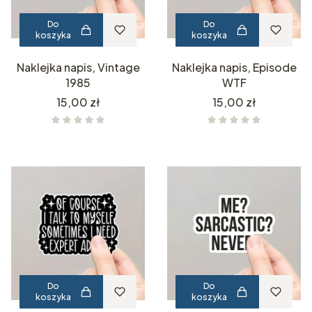
Do
Do
koszyka
koszyka
Naklejka napis, Vintage
Naklejka napis, Episode
1985
WTF
Cena
Cena
15,00 zł
15,00 zł
Do
Do
koszyka
koszyka