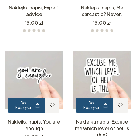
Naklejka napis, Expert
Naklejka napis, Me
advice
sarcastic? Never.
Cena
Cena
15,00 zł
15,00 zł
Do
Do
koszyka
koszyka
Naklejka napis, You are
Naklejka napis, Excuse
enough
me which level of hell is
this?