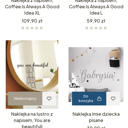
Naklejka z napisem,
Naklejka z napisem,
Coffee Is Always A Good
Coffee Is Always A Good
Idea XL
Idea L
Cena
Cena
109,90 zł
59,90 zł
Do
Niedostępny
koszyka
Naklejka na lustro z
Naklejka Imie dziecka
napisem, You are
pisane
beautifull
Cena