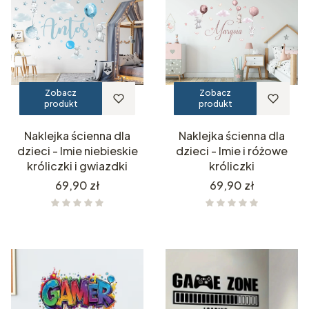
Zobacz
Zobacz
produkt
produkt
Naklejka ścienna dla
Naklejka ścienna dla
dzieci - Imie niebieskie
dzieci - Imie i różowe
króliczki i gwiazdki
króliczki
Cena
Cena
69,90 zł
69,90 zł