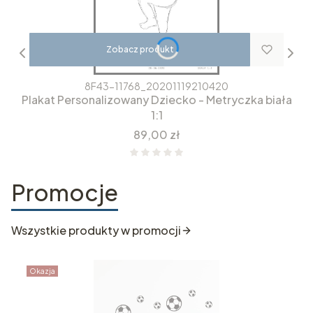
Zobacz produkt
8F43-11768_20201119210420
Plakat Personalizowany Dziecko - Metryczka biała
1:1
Cena
89,00 zł
Promocje
Wszystkie produkty w promocji
Okazja