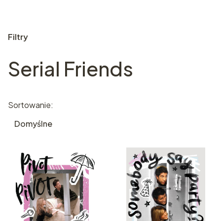
Filtry
Serial Friends
Koniec filtrów
Lista produktów
Sortowanie:
Domyślne