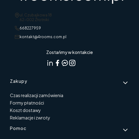
Adres:
ul. Czubajkowa 18
62-002 Złotniki
668227959
kontakt@4rooms.com.pl
Zostańmy w kontakcie
Linki w stopce
Zakupy
Czas realizacji zamówienia
Formy płatności
Koszt dostawy
Reklamacje i zwroty
Pomoc