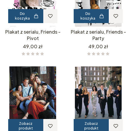
Do
Do
koszyka
koszyka
Plakat z serialu, Friends -
Plakat z serialu, Friends -
Pivot
Party
Cena
Cena
49,00 zł
49,00 zł
Zobacz
Zobacz
produkt
produkt