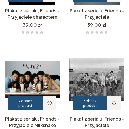
Plakat z serialu, Friends -
Plakat z serialu, Friends -
Przyjaciele characters
Przyjaciele
Cena
Cena
39,00 zł
39,00 zł
Zobacz
Zobacz
produkt
produkt
Plakat z serialu, Friends -
Plakat z serialu, Friends -
Przyjaciele Milkshake
Przyjaciele