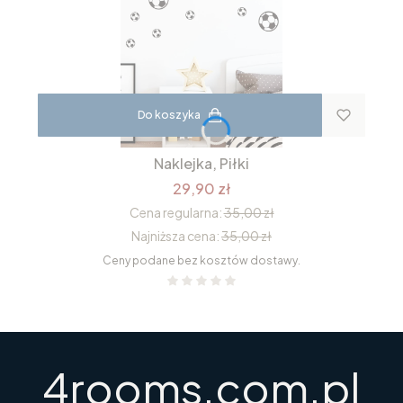
Do koszyka
Naklejka, Piłki
29,90 zł
Cena regularna:
35,00 zł
Najniższa cena:
35,00 zł
Ceny podane bez kosztów dostawy.
4rooms.com.pl