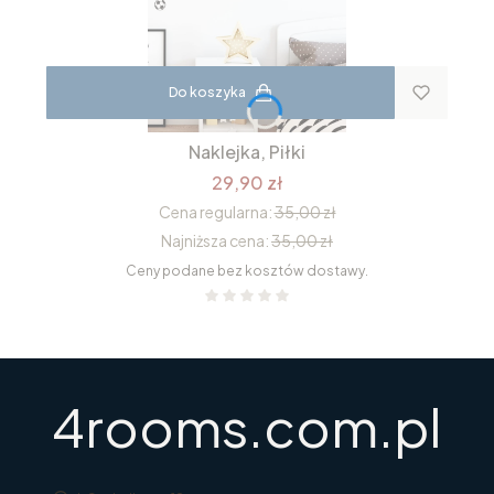
Do koszyka
Naklejka, Piłki
29,90 zł
Cena regularna:
35,00 zł
Najniższa cena:
35,00 zł
Ceny podane bez kosztów dostawy.
4rooms.com.pl