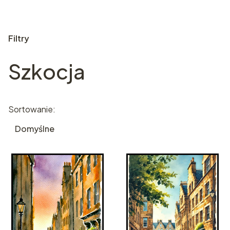
Filtry
Szkocja
Koniec filtrów
Lista produktów
Sortowanie:
Domyślne