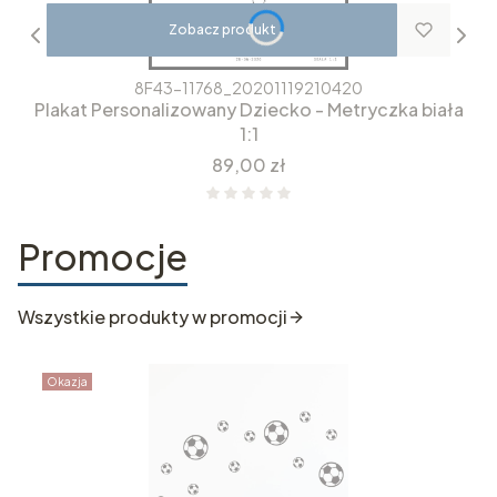
Zobacz produkt
8F43-11768_20201119210420
Plakat Personalizowany Dziecko - Metryczka biała
1:1
Cena
89,00 zł
Promocje
Wszystkie produkty w promocji
Okazja