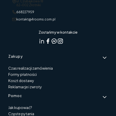
Adres:
ul. Czubajkowa 18
62-002 Złotniki
668227959
kontakt@4rooms.com.pl
Zostańmy w kontakcie
Linki w stopce
Zakupy
Czas realizacji zamówienia
Formy płatności
Koszt dostawy
Reklamacje i zwroty
Pomoc
Jak kupować?
Częste pytania