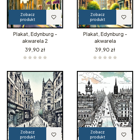
Zobacz
Zobacz
produkt
produkt
Plakat, Edynburg -
Plakat, Edynburg -
akwarela 2
akwarela
Cena
Cena
39,90 zł
39,90 zł
Zobacz
Zobacz
produkt
produkt