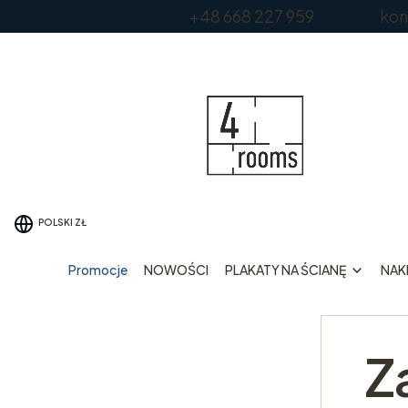
+48 668 227 959 kontakt
POLSKI
ZŁ
Promocje
NOWOŚCI
PLAKATY NA ŚCIANĘ
NAKL
Z