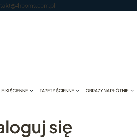
@4rooms.com.pl
EJKI ŚCIENNE
TAPETY ŚCIENNE
OBRAZY NA PŁÓTNIE
aloguj się