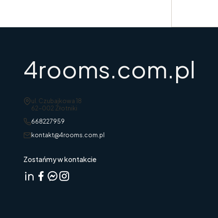
4rooms.com.pl
Adres:
ul. Czubajkowa 18
62-002 Złotniki
668227959
kontakt@4rooms.com.pl
Zostańmy w kontakcie