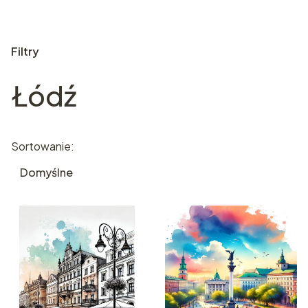
Filtry
Łódź
Koniec filtrów
Lista produktów
Sortowanie:
Domyślne