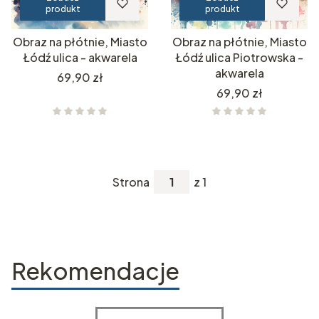
produkt
produkt
Obraz na płótnie, Miasto
Obraz na płótnie, Miasto
Łódź ulica - akwarela
Łódź ulica Piotrowska -
akwarela
Cena
69,90 zł
Cena
69,90 zł
Strona
z 1
Rekomendacje