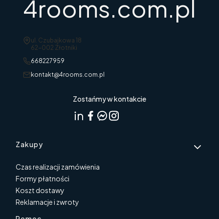
4rooms.com.pl
Adres:
ul. Czubajkowa 18
62-002 Złotniki
668227959
kontakt@4rooms.com.pl
Zostańmy w kontakcie
Linki w stopce
Zakupy
Czas realizacji zamówienia
Formy płatności
Koszt dostawy
Reklamacje i zwroty
Pomoc