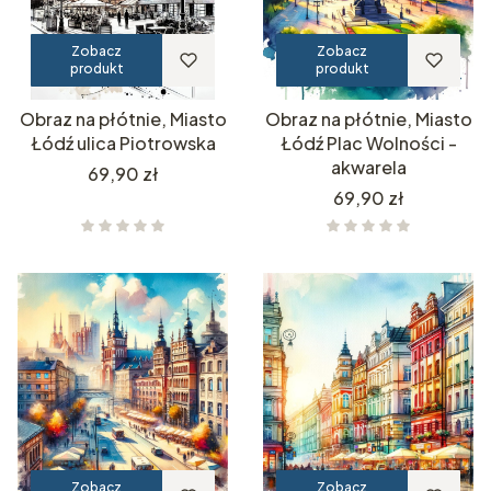
Zobacz
Zobacz
produkt
produkt
Obraz na płótnie, Miasto
Obraz na płótnie, Miasto
Łódź ulica Piotrowska
Łódź Plac Wolności -
akwarela
Cena
69,90 zł
Cena
69,90 zł
Zobacz
Zobacz