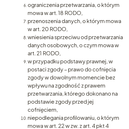
ograniczenia przetwarzania, o którym
mowa w art. 18 RODO,
przenoszenia danych, o którym mowa
w art. 20 RODO,
wniesienia sprzeciwu od przetwarzania
danych osobowych, o czym mowa w
art. 21 RODO,
w przypadku podstawy prawnej, w
postaci zgody – prawo do cofnięcia
zgody w dowolnym momencie bez
wpływu na zgodność z prawem
przetwarzania, którego dokonano na
podstawie zgody przed jej
cofnięciem,
niepodlegania proﬁlowaniu, o którym
mowa w art. 22 w zw. z art. 4 pkt 4