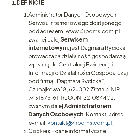
DEFINICJE.
Administrator Danych Osobowych
Serwisu internetowego dostępnego
pod adresem: www.4rooms.com.pl,
zwanej dalej
Serwisem
internetowym
, jest Dagmara Rycicka
prowadząca działalność gospodarczą
wpisaną do Centralnej Ewidencji i
Informacji o Działalności Gospodarczej
pod firmą „Dagmara Rycicka”,
Czubajkowa 18, 62-002 Złotniki NIP:
7431875161, REGON: 221084402,
zwanym dalej
Administratorem
Danych Osobowych
. Kontakt: adres
e-mail:
kontakt@4rooms.com.pl
,
Cookies – dane informatyczne,