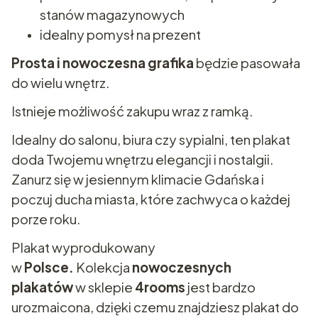
stanów magazynowych
idealny pomysł na prezent
Prosta i nowoczesna grafika
będzie pasowała
do wielu wnętrz.
Istnieje możliwość zakupu wraz z ramką.
Idealny do salonu, biura czy sypialni, ten plakat
doda Twojemu wnętrzu elegancji i nostalgii.
Zanurz się w jesiennym klimacie Gdańska i
poczuj ducha miasta, które zachwyca o każdej
porze roku.
Plakat wyprodukowany
w
Polsce.
Kolekcja
nowoczesnych
plakatów
w sklepie
4rooms
jest bardzo
urozmaicona, dzięki czemu znajdziesz plakat do