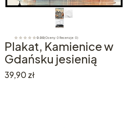
0.00
(Oceny: 0 Recenzje: 0)
Plakat, Kamienice w
Gdańsku jesienią
Cena
39,90 zł
Wybierz wariant produktu:
Poszczególne warianty mogą różnić się ceną
*
Rozmiar plakatu
Wybierz