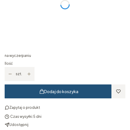
Wymiar ramy
Opcjonalne
Wybierz
Kolor ramy
Opcjonalne
Wybierz
na wyczerpaniu
Ilość
szt.
Dodaj do koszyka
Zapytaj o produkt
Czas wysyłki:
5 dni
Udostępnij