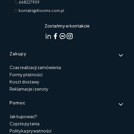
668227959
kontakt@4rooms.com.pl
Zostańmy w kontakcie
Linki w stopce
Zakupy
Czas realizacji zamówienia
Formy płatności
Koszt dostawy
Reklamacje i zwroty
Pomoc
Jak kupować?
Częste pytania
Polityka prywatności