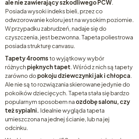
ale nie zawierający szkodliwego PCW
.
Posiada wysoki indeks bieli, przez co
odwzorowanie koloru jest na wysokim poziomie.
W przypadku zabrudzeń, nadaje się do
czyszczenia, jest bezwonna. Tapeta poliestrowa
posiada strukturę canvasu.
Tapety 4rooms
to wyjątkowy wybór
różnych
pięknych tapet
. Wśród z nich są tapety
zarówno do
pokoju dziewczynki jak i chłopca
.
Ale nie są to rozwiązania skierowane jedynie do
pokoików dziecięcych. Tapeta stała się bardzo
popularnym sposobem na
ozdobę salonu, czy
też sypialni.
Idealnie wygląda tapeta
umieszczona na jednej ścianie, lub na jej
odcinku.