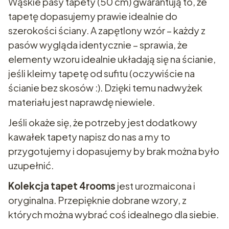
Wąskie pasy tapety (50 cm) gwarantują to, że
tapetę dopasujemy prawie idealnie do
szerokości ściany. A zapętlony wzór – każdy z
pasów wygląda identycznie – sprawia, że
elementy wzoru idealnie układają się na ścianie,
jeśli kleimy tapetę od sufitu (oczywiście na
ścianie bez skosów :). Dzięki temu nadwyżek
materiału jest naprawdę niewiele.
Jeśli okaże się, że potrzeby jest dodatkowy
kawałek tapety napisz do nas a my to
przygotujemy i dopasujemy by brak można było
uzupełnić.
Kolekcja tapet 4rooms
jest urozmaicona i
oryginalna. Przepięknie dobrane wzory, z
których można wybrać coś idealnego dla siebie.