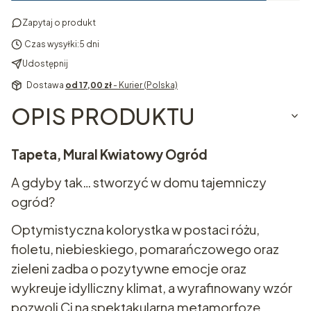
Zapytaj o produkt
Czas wysyłki:
5 dni
Udostępnij
Dostawa
od 17,00 zł
- Kurier (Polska)
OPIS PRODUKTU
Tapeta,
Mural Kwiatowy Ogród
A gdyby tak… stworzyć w domu tajemniczy
ogród?
Optymistyczna kolorystka w postaci różu,
fioletu, niebieskiego, pomarańczowego oraz
zieleni zadba o pozytywne emocje oraz
wykreuje idylliczny klimat, a wyrafinowany wzór
pozwoli Ci na spektakularną metamorfozę