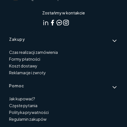
Zostańmy w kontakcie
Linki w stopce
Zakupy
Czas realizacji zamówienia
Formy płatności
Koszt dostawy
Reklamacje i zwroty
Pomoc
Jak kupować?
Częste pytania
Polityka prywatności
Regulamin zakupów