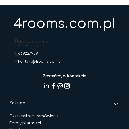
4rooms.com.pl
Adres:
ul. Czubajkowa 18
62-002 Złotniki
668227959
kontakt@4rooms.com.pl
Zostańmy w kontakcie
Linki w stopce
Zakupy
Czas realizacji zamówienia
Formy płatności