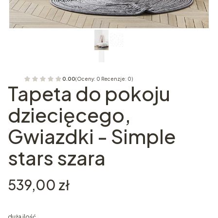
0.00
(Oceny: 0 Recenzje: 0)
Tapeta do pokoju
dziecięcego,
Gwiazdki - Simple
stars szara
Cena
539,00 zł
duża ilość