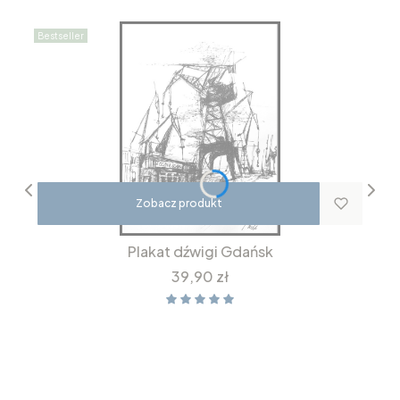
Bestseller
Zobacz produkt
Plakat dźwigi Gdańsk
Cena
39,90 zł