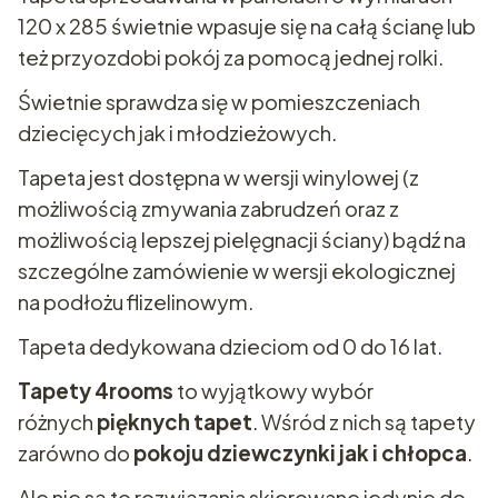
120 x 285 świetnie wpasuje się na całą ścianę lub
też przyozdobi pokój za pomocą jednej rolki.
Świetnie sprawdza się w pomieszczeniach
dziecięcych jak i młodzieżowych.
Tapeta jest dostępna w wersji winylowej (z
możliwością zmywania zabrudzeń oraz z
możliwością lepszej pielęgnacji ściany) bądź na
szczególne zamówienie w wersji ekologicznej
na podłożu flizelinowym.
Tapeta dedykowana dzieciom od 0 do 16 lat.
Tapety 4rooms
to wyjątkowy wybór
różnych
pięknych tapet
. Wśród z nich są tapety
zarówno do
pokoju dziewczynki jak i chłopca
.
Ale nie są to rozwiązania skierowane jedynie do