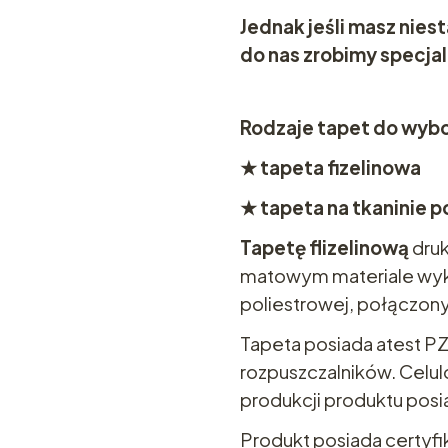
Jednak jeśli masz nie
do nas zrobimy specja
Rodzaje tapet do wybo
★ tapeta fizelinowa
★ tapeta na tkaninie p
Tapetę flizelinową
druk
matowym materiale wyko
poliestrowej, połączo
Tapeta posiada atest PZH
rozpuszczalników. Celul
produkcji produktu posi
Produkt posiada certyfik