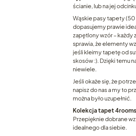
ścianie, lub na jej odcink
Wąskie pasy tapety (50 
dopasujemy prawie ideal
zapętlony wzór – każdy 
sprawia, że elementy wzo
jeśli kleimy tapetę od su
skosów :). Dzięki temu 
niewiele.
Jeśli okaże się, że pot
napisz do nas a my to p
można było uzupełnić.
Kolekcja tapet 4room
Przepięknie dobrane wz
idealnego dla siebie.