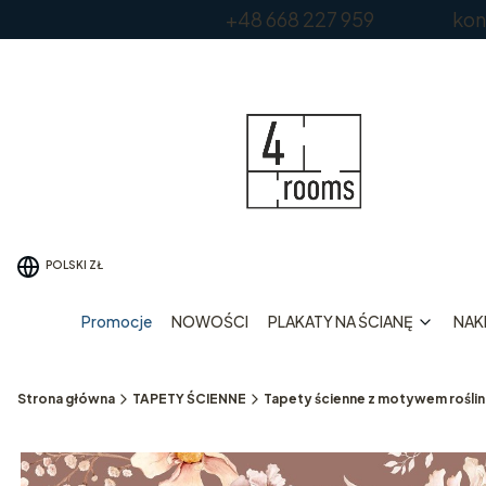
+48 668 227 959 kontakt
POLSKI
ZŁ
Promocje
NOWOŚCI
PLAKATY NA ŚCIANĘ
NAKL
Strona główna
TAPETY ŚCIENNE
Tapety ścienne z motywem rośli