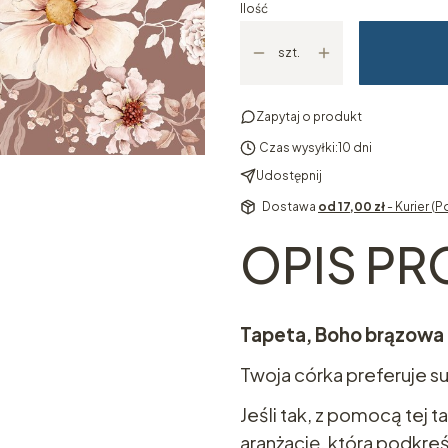
Ilość
szt.
Zapytaj o produkt
Czas wysyłki:
10 dni
Udostępnij
Dostawa
od 17,00 zł
- Kurier (P
OPIS P
Tapeta, Boho brązowa
Twoja córka preferuje 
Jeśli tak, z pomocą tej
aranżację, która podkreś