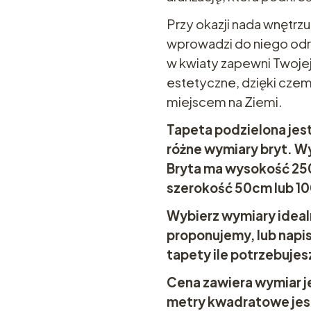
Przy okazji nada wnętrzu
wprowadzi do niego odr
w kwiaty zapewni Twoje
estetyczne, dzięki czemu
miejscem na Ziemi.
Tapeta podzielona jest
różne wymiary bryt. Wy
Bryta ma wysokość 25
szerokość 50cm lub 1
Wybierz wymiary idealn
proponujemy, lub napi
tapety ile potrzebujes
Cena zawiera wymiar je
metry kwadratowe jest