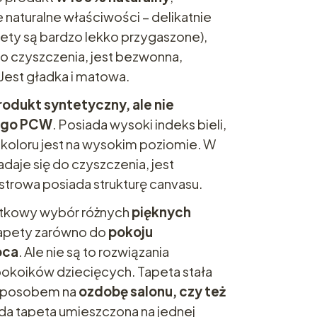
 naturalne właściwości – delikatnie
ety są bardzo lekko przygaszone),
go czyszczenia, jest bezwonna,
 Jest gładka i matowa.
odukt syntetyczny, ale nie
wego PCW
. Posiada wysoki indeks bieli,
koloru jest na wysokim poziomie. W
daje się do czyszczenia, jest
trowa posiada strukturę canvasu.
ątkowy wybór różnych
pięknych
 tapety zarówno do
pokoju
pca
. Ale nie są to rozwiązania
pokoików dziecięcych. Tapeta stała
 sposobem na
ozdobę salonu, czy też
da tapeta umieszczona na jednej