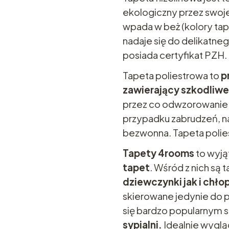
ekologiczny przez swoje
wpada w beż (kolory tap
nadaje się do delikatne
posiada certyfikat PZH.
Tapeta poliestrowa to
pr
zawierający szkodli
przez co odwzorowanie 
przypadku zabrudzeń, na
bezwonna. Tapeta polies
Tapety 4rooms
to wyj
tapet
. Wśród z nich są
dziewczynki jak i chło
skierowane jedynie do 
się bardzo popularnym
sypialni.
Idealnie wyglą