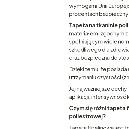
wymogami Unii Europejsk
procentach bezpieczny d
Tapeta na tkaninie pol
materiałem, zgodnym z 
spełniającym wiele norm
szkodliwego dla zdrowi
oraz bezpieczna do sto
Dzięki temu, że posiada 
utrzymaniu czystości (z
Jej najważniejsze cechy
aplikacji, intensywność 
Czym się różni tapeta f
poliestrowej?
Tapeta flizelinowa jest 