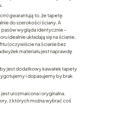
u.
cm) gwarantują to, że tapetę
nie do szerokości ściany. A
z pasów wygląda identycznie –
ru idealnie układają się na ścianie,
fitu (oczywiście na ścianie bez
nadwyżek materiału jest naprawdę
rzeby jest dodatkowy kawałek tapety
rzygotujemy i dopasujemy by brak
s
jest urozmaicona i oryginalna.
ory, z których można wybrać coś