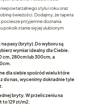
 niepowtarzalnego stylu i roku oraz
obinę świeżości. Dodajmy, że tapeta
j pociesze przyjemne doznania
 pokoik stanie się jej ulubionym
 na pasy (bryty).Do wyboru są
bierz wymiar idealny dla Ciebie.
0 cm, 280cm lub 300cm, a
00cm.
e dla siebie spośród wielu które
sz do nas, wycenimy dokładnie tyle
z.
dnej bryty. W przeliczeniu na
 to 129 zł/m2.