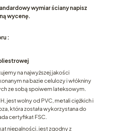
standardowy wymiar ściany napisz
lną wycenę.
ru :
oliestrowej
ujemy na najwyższej jakości
nanym na bazie celulozy i włókniny
nych ze sobą spoiwem lateksowym.
, jest wolny od PVC, metali ciężkich i
oza, która została wykorzystana do
ada certyfikat FSC.
at niepalności, jest zgodny z