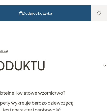
Dodaj do koszyka
olska)
RODUKTU
subtelne, kwiatowe wzornictwo?
 tapety wykreuje bardzo dziewczęcą
li jest charakter i osobowość.