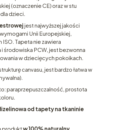
iej (oznaczenie CE) oraz w stu
la dzieci.
iestrowej
jest najwyższej jakości
wymogami Unii Europejskiej,
 ISO. Tapeta nie zawiera
a i środowiska PCW, jest bezwonna
sowania w dziecięcych pokoikach.
strukturę canvasu, jest bardzo łatwa w
mywalna).
 to: paraprzepuszczalność, prostota
koloru.
lizelinowa od tapety na tkaninie
to produkt
w 100% naturalny
,