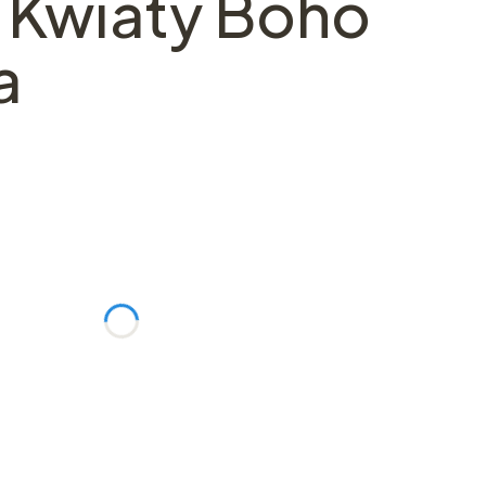
 Kwiaty Boho
a
ć się ceną