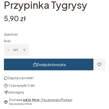
Przypinka Tygrysy
Cena
5,90 zł
duża ilość
Ilość
szt.
Dodaj do koszyka
Zapytaj o produkt
Czas wysyłki:
5 dni
Udostępnij
Dostawa
od 12,90 zł
- Paczkomaty (Polska)
Paczkomaty InPost