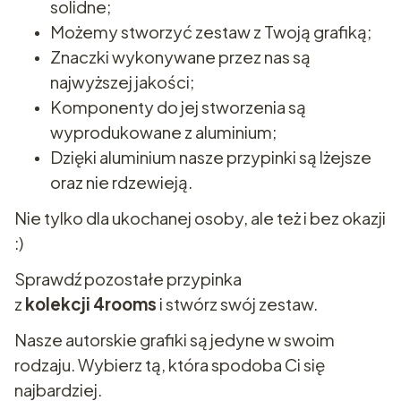
solidne;
Możemy stworzyć zestaw z Twoją grafiką;
Znaczki wykonywane przez nas są
najwyższej jakości;
Komponenty do jej stworzenia są
wyprodukowane z aluminium;
Dzięki aluminium nasze przypinki są lżejsze
oraz nie rdzewieją.
Nie tylko dla ukochanej osoby, ale też i bez okazji
:)
Sprawdź pozostałe przypinka
z
kolekcji 4rooms
i stwórz swój zestaw.
Nasze autorskie grafiki są jedyne w swoim
rodzaju. Wybierz tą, która spodoba Ci się
najbardziej.