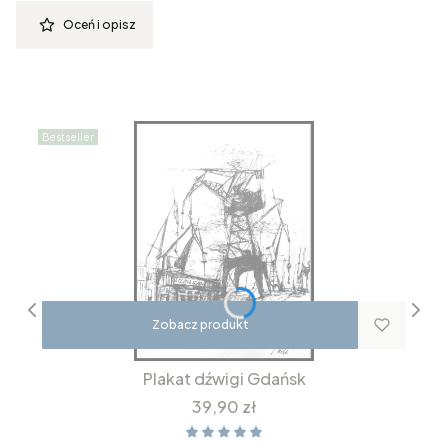
Oceń i opisz
Bestseller
Zobacz produkt
Plakat dźwigi Gdańsk
Cena
39,90 zł