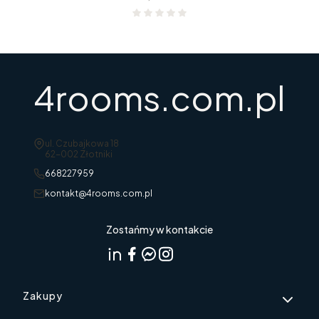
4rooms.com.pl
Adres:
ul. Czubajkowa 18
62-002 Złotniki
668227959
kontakt@4rooms.com.pl
Zostańmy w kontakcie
Linki w stopce
Zakupy