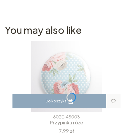
You may also like
Do koszyka
602E-45003
Przypinka róże
Cena
7,99 zł