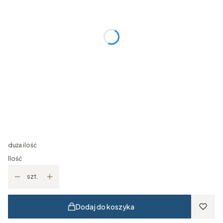
Wymiar ramy
Opcjonalne
Wybierz
Kolor ramy
Opcjonalne
Wybierz
Obramowanie Passe-partout białe
Opcjonalne
Wybierz
duża ilość
Ilość
szt.
Dodaj do koszyka