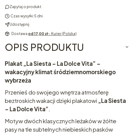
Zapytaj o produkt
Czas wysyłki:
5 dni
Udostępnij
Dostawa
od 17,00 zł
- Kurier (Polska)
OPIS PRODUKTU
Plakat „La Siesta – La Dolce Vita” –
wakacyjny klimat śródziemnomorskiego
wybrzeża
Przenieś do swojego wnętrza atmosferę
beztroskich wakacji dzięki plakatowi
„La Siesta
– La Dolce Vita”
.
Motyw dwóch klasycznych leżaków w żółte
pasy na tle subtelnych niebieskich pasków