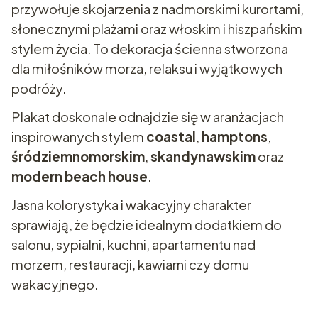
przywołuje skojarzenia z nadmorskimi kurortami,
słonecznymi plażami oraz włoskim i hiszpańskim
stylem życia. To dekoracja ścienna stworzona
dla miłośników morza, relaksu i wyjątkowych
podróży.
Plakat doskonale odnajdzie się w aranżacjach
inspirowanych stylem
coastal
,
hamptons
,
śródziemnomorskim
,
skandynawskim
oraz
modern beach house
.
Jasna kolorystyka i wakacyjny charakter
sprawiają, że będzie idealnym dodatkiem do
salonu, sypialni, kuchni, apartamentu nad
morzem, restauracji, kawiarni czy domu
wakacyjnego.