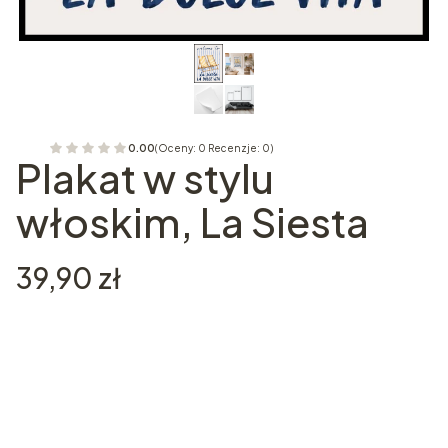
0.00
(Oceny: 0 Recenzje: 0)
Plakat w stylu
włoskim, La Siesta
Cena
39,90 zł
Wybierz wariant produktu:
Poszczególne warianty mogą różnić się ceną
*
Rozmiar plakatu
Wybierz