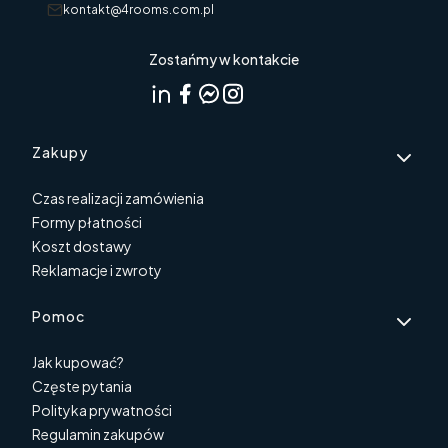
kontakt@4rooms.com.pl
Zostańmy w kontakcie
Linki w stopce
Zakupy
Czas realizacji zamówienia
Formy płatności
Koszt dostawy
Reklamacje i zwroty
Pomoc
Jak kupować?
Częste pytania
Polityka prywatności
Regulamin zakupów