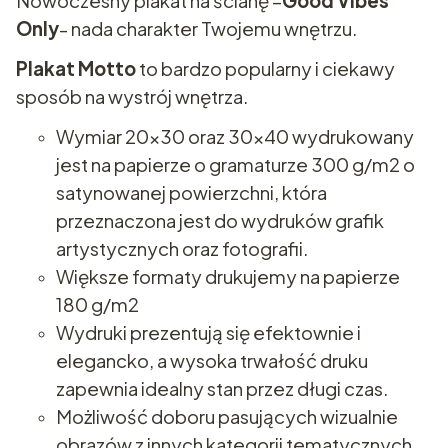
Nowoczesny plakat na ścianę –
Good Vibes
Only
- nada charakter Twojemu wnętrzu.
Plakat Motto
to bardzo popularny i ciekawy
sposób na wystrój wnętrza.
Wymiar 20x30 oraz 30x40 wydrukowany
jest na papierze o gramaturze 300 g/m2 o
satynowanej powierzchni, która
przeznaczona jest do wydruków grafik
artystycznych oraz fotografii.
Większe formaty drukujemy na papierze
180 g/m2
Wydruki prezentują się efektownie i
elegancko, a wysoka trwałość druku
zapewnia idealny stan przez długi czas.
Możliwość doboru pasujących wizualnie
obrazów z innych kategorii tematycznych