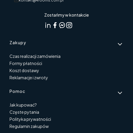
kontakt@4rooms.com.pl
Zostańmy w kontakcie
Linki w stopce
Zakupy
Czas realizacji zamówienia
Formy płatności
Koszt dostawy
Reklamacje i zwroty
Pomoc
Jak kupować?
Częste pytania
Polityka prywatności
Regulamin zakupów