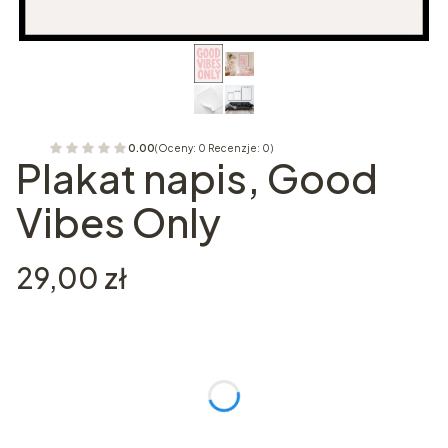
0.00
(Oceny: 0 Recenzje: 0)
Plakat napis, Good
Vibes Only
Cena
29,00 zł
Wybierz wariant produktu:
Poszczególne warianty mogą różnić się ceną
*
Rozmiar plakatu
Wybierz