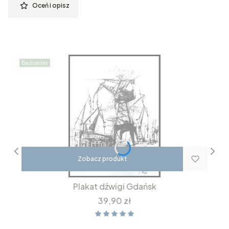
Oceń i opisz
Bestseller
Zobacz produkt
Plakat dźwigi Gdańsk
Cena
39,90 zł