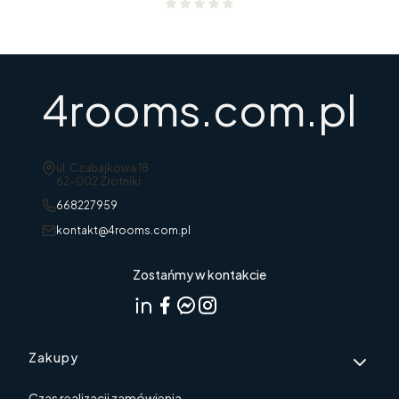
4rooms.com.pl
Adres:
ul. Czubajkowa 18
62-002 Złotniki
668227959
kontakt@4rooms.com.pl
Zostańmy w kontakcie
Linki w stopce
Zakupy
Czas realizacji zamówienia