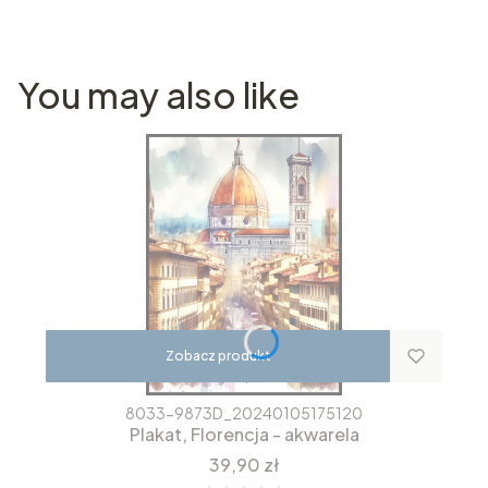
You may also like
Zobacz produkt
8033-9873D_20240105175120
Plakat, Florencja - akwarela
Cena
39,90 zł