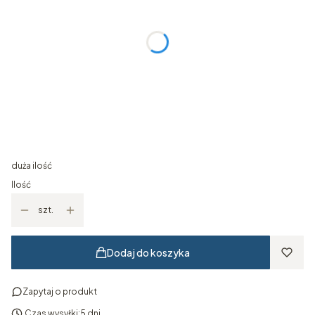
Wybierz
Wymiar ramy
Opcjonalne
Wybierz
Kolor ramy
Opcjonalne
Wybierz
duża ilość
Ilość
szt.
Dodaj do koszyka
Zapytaj o produkt
Czas wysyłki:
5 dni