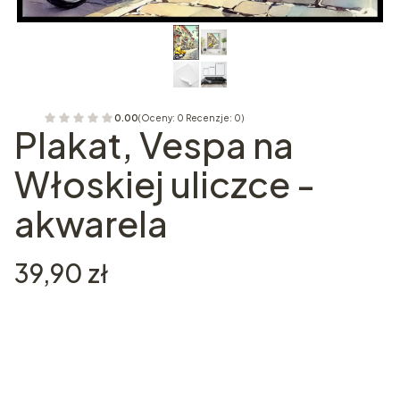
0.00
(Oceny: 0 Recenzje: 0)
Plakat, Vespa na
Włoskiej uliczce -
akwarela
Cena
39,90 zł
Wybierz wariant produktu:
Poszczególne warianty mogą różnić się ceną
*
Rozmiar plakatu