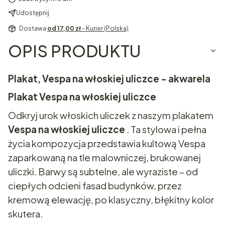
Udostępnij
Dostawa
od 17,00 zł
- Kurier (Polska)
OPIS PRODUKTU
Plakat, Vespa na włoskiej uliczce - akwarela
Plakat
Vespa na włoskiej uliczce
Odkryj urok włoskich uliczek z naszym plakatem
Vespa na włoskiej uliczce
. Ta stylowa i pełna
życia kompozycja przedstawia kultową Vespa
zaparkowaną na tle malowniczej, brukowanej
uliczki. Barwy są subtelne, ale wyraziste – od
ciepłych odcieni fasad budynków, przez
kremową elewację, po klasyczny, błękitny kolor
skutera.