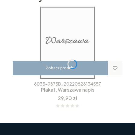
Zobacz produkt
8033-9873D_20220828134557
Plakat, Warszawa napis
Cena
29,90 zł