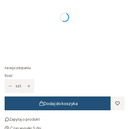
Wybierz
Wymiar ramy
Opcjonalne
Wybierz
Kolor ramy
Opcjonalne
Wybierz
na wyczerpaniu
Ilość
szt.
Dodaj do koszyka
Zapytaj o produkt
Czas wysyłki:
5 dni