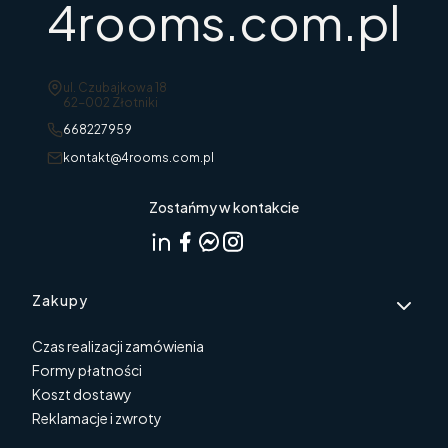
4rooms.com.pl
Adres:
ul. Czubajkowa 18
62-002 Złotniki
668227959
kontakt@4rooms.com.pl
Zostańmy w kontakcie
Linki w stopce
Zakupy
Czas realizacji zamówienia
Formy płatności
Koszt dostawy
Reklamacje i zwroty