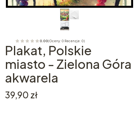
0.00
(Oceny: 0 Recenzje: 0)
Plakat, Polskie
miasto - Zielona Góra
akwarela
Cena
39,90 zł
Wybierz wariant produktu:
Poszczególne warianty mogą różnić się ceną
*
Rozmiar plakatu