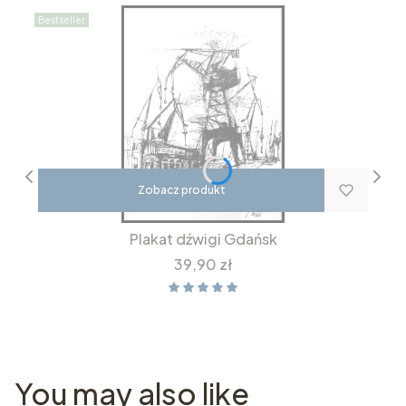
Bestseller
Zobacz produkt
Plakat dźwigi Gdańsk
Cena
39,90 zł
You may also like