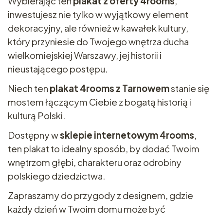
Wybierając ten
plakat z oferty 4rooms
,
inwestujesz nie tylko w wyjątkowy element
dekoracyjny, ale również w kawałek kultury,
który przyniesie do Twojego wnętrza ducha
wielkomiejskiej Warszawy, jej historii i
nieustającego postępu.
Niech ten
plakat 4rooms z Tarnowem
stanie się
mostem łączącym Ciebie z bogatą historią i
kulturą Polski.
Dostępny w
sklepie internetowym 4rooms
,
ten plakat to idealny sposób, by dodać Twoim
wnętrzom głębi, charakteru oraz odrobiny
polskiego dziedzictwa.
Zapraszamy do przygody z designem, gdzie
każdy dzień w Twoim domu może być