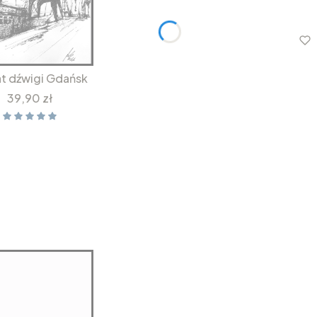
at dźwigi Gdańsk
Cena
39,90 zł