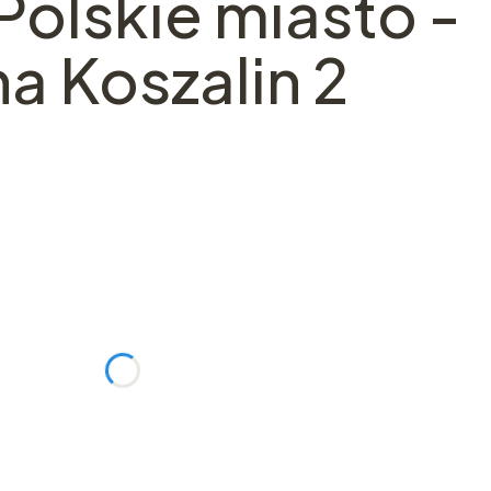
 Polskie miasto -
a Koszalin 2
ć się ceną