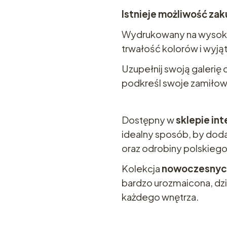
Istnieje możliwość zak
Wydrukowany na wysokie
trwałość kolorów i wyją
Uzupełnij swoją galerię 
podkreśl swoje zamiłowa
Dostępny w
sklepie i
idealny sposób, by dod
oraz odrobiny polskiego
Kolekcja
nowoczesnyc
bardzo urozmaicona, dzi
każdego wnętrza.