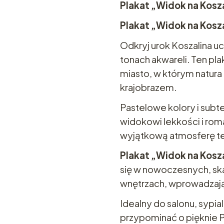
Plakat „Widok na Kosz
Plakat „Widok na Kosza
Odkryj urok Koszalina u
tonach akwareli. Ten pla
miasto, w którym natura 
krajobrazem.
Pastelowe kolory i subt
widokowi lekkości i ro
wyjątkową atmosferę te
Plakat „Widok na Kosza
się w nowoczesnych, sk
wnętrzach, wprowadzają
Idealny do salonu, sypia
przypominać o pięknie 