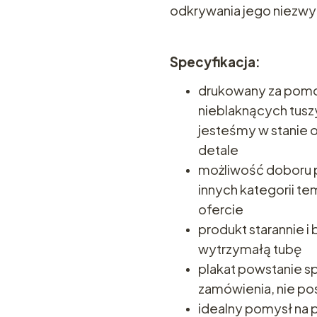
odkrywania jego niezwy
Specyfikacja:
drukowany za pomo
nieblaknących tuszy
jesteśmy w stanie
detale
możliwość doboru p
innych kategorii t
ofercie
produkt starannie 
wytrzymałą tubę
plakat powstanie sp
zamówienia, nie p
idealny pomysł na 