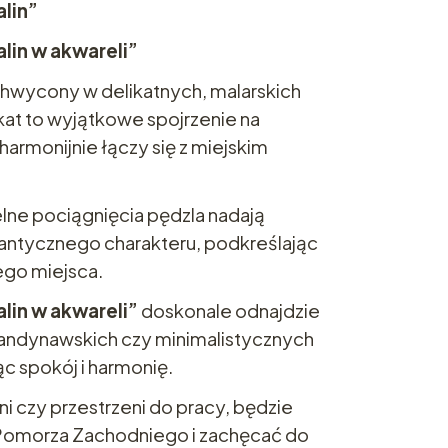
alin”
lin w akwareli”
chwycony w delikatnych, malarskich
kat to wyjątkowe spojrzenie na
harmonijnie łączy się z miejskim
elne pociągnięcia pędzla nadają
mantycznego charakteru, podkreślając
go miejsca.
lin w akwareli”
doskonale odnajdzie
andynawskich czy minimalistycznych
c spokój i harmonię.
lni czy przestrzeni do pracy, będzie
Pomorza Zachodniego i zachęcać do