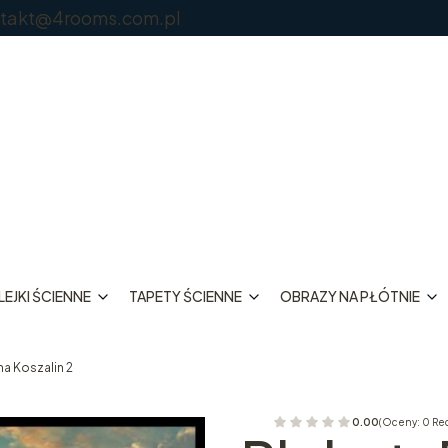
@4rooms.com.pl
EJKI ŚCIENNE
TAPETY ŚCIENNE
OBRAZY NA PŁÓTNIE
na Koszalin 2
0.00
(Oceny: 0 Re