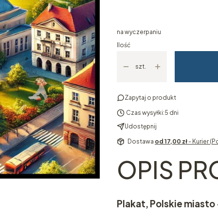
Wybierz
na wyczerpaniu
Ilość
szt.
Zapytaj o produkt
Czas wysyłki:
5 dni
Udostępnij
Dostawa
od 17,00 zł
- Kurier (P
OPIS P
Plakat, Polskie miasto