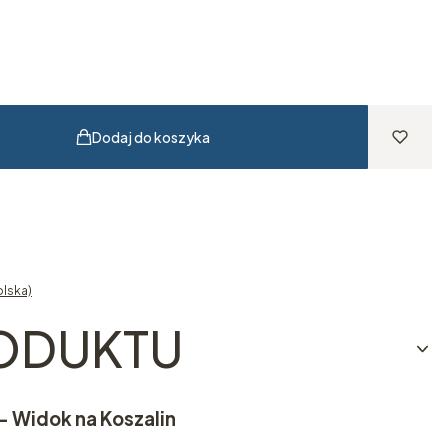
Dodaj do koszyka
olska)
RODUKTU
 - Widok na Koszalin