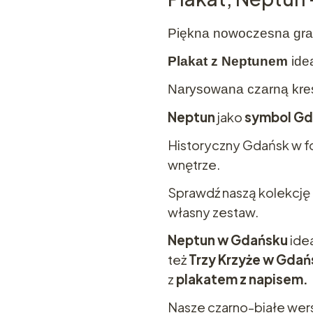
Piękna nowoczesna graf
Plakat z Neptunem
idea
Narysowana czarną kre
Neptun
jako
symbol Gd
Historyczny Gdańsk w fo
wnętrze.
Sprawdź naszą kolekcję 
własny zestaw.
Neptun w Gdańsku
idea
też
Trzy Krzyże w Gdań
z
plakatem z napisem.
Nasze czarno-białe wers