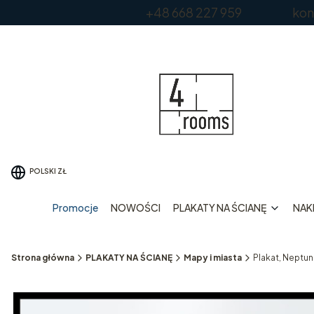
+48 668 227 959 kontakt
POLSKI
ZŁ
Promocje
NOWOŚCI
PLAKATY NA ŚCIANĘ
NAKL
Strona główna
PLAKATY NA ŚCIANĘ
Mapy i miasta
Plakat, Neptun