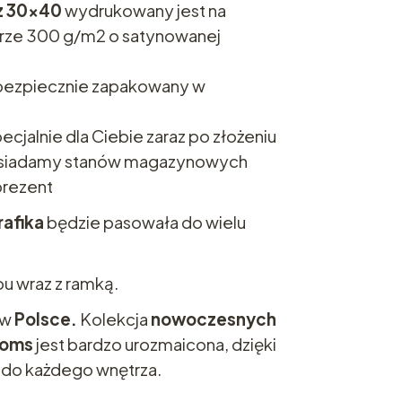
z 30x40
wydrukowany jest na
urze 300 g/m2 o satynowanej
i bezpiecznie zapakowany w
ecjalnie dla Ciebie zaraz po złożeniu
osiadamy stanów magazynowych
prezent
rafika
będzie pasowała do wielu
pu wraz z ramką.
 w
Polsce.
Kolekcja
nowoczesnych
ooms
jest bardzo urozmaicona, dzięki
 do każdego wnętrza.