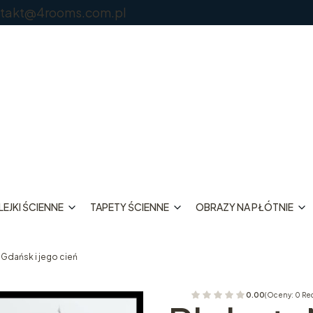
@4rooms.com.pl
EJKI ŚCIENNE
TAPETY ŚCIENNE
OBRAZY NA PŁÓTNIE
 Gdańsk i jego cień
0.00
(Oceny: 0 Re