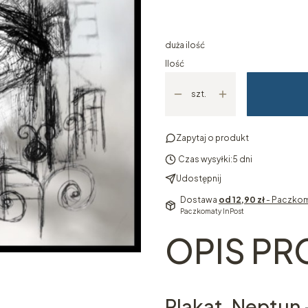
Wybierz
duża ilość
Ilość
szt.
Zapytaj o produkt
Czas wysyłki:
5 dni
Udostępnij
Dostawa
od 12,90 zł
- Paczkom
Paczkomaty InPost
OPIS P
Plakat, Neptun