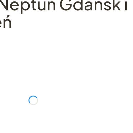
 Neptun Gdańsk i
eń
ć się ceną