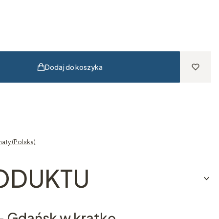
Dodaj do koszyka
aty (Polska)
RODUKTU
 - Gdańsk w kratkę