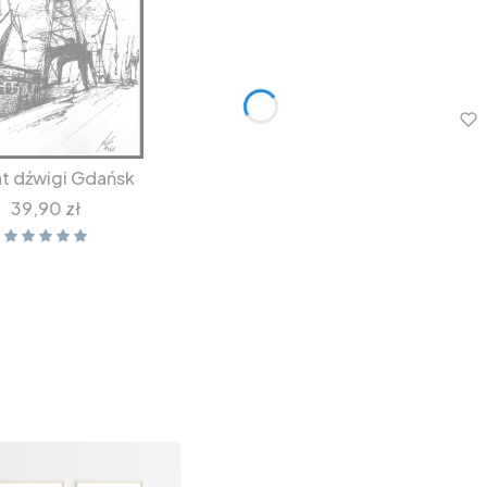
at dźwigi Gdańsk
Cena
39,90 zł