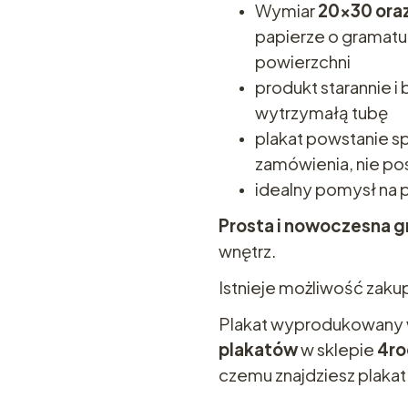
Wymiar
20x30 ora
papierze o gramat
powierzchni
produkt starannie 
wytrzymałą tubę
plakat powstanie sp
zamówienia, nie p
idealny pomysł na 
Prosta i nowoczesna g
wnętrz.
Istnieje możliwość zaku
Plakat wyprodukowany
plakatów
w sklepie
4r
czemu znajdziesz plakat