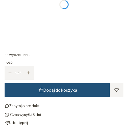
Wymiar ramy
Opcjonalne
Wybierz
Kolor ramy
Opcjonalne
Wybierz
na wyczerpaniu
Ilość
szt.
Dodaj do koszyka
Zapytaj o produkt
Czas wysyłki:
5 dni
Udostępnij