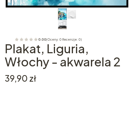
0.00
(Oceny: 0 Recenzje: 0)
Plakat, Liguria,
Włochy - akwarela 2
Cena
39,90 zł
Wybierz wariant produktu:
Poszczególne warianty mogą różnić się ceną
*
Rozmiar plakatu
Wybierz