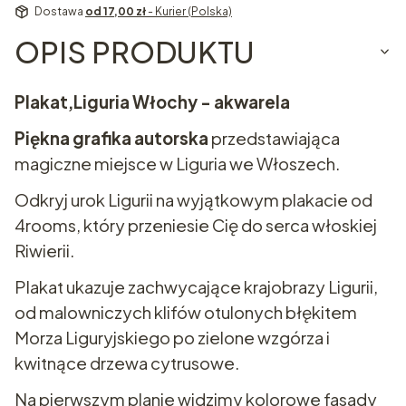
Dostawa
od 17,00 zł
- Kurier (Polska)
OPIS PRODUKTU
Plakat,Liguria Włochy - akwarela
Piękna grafika autorska
przedstawiająca
magiczne miejsce w Liguria we Włoszech.
Odkryj urok Ligurii na wyjątkowym plakacie od
4rooms, który przeniesie Cię do serca włoskiej
Riwierii.
Plakat ukazuje zachwycające krajobrazy Ligurii,
od malowniczych klifów otulonych błękitem
Morza Liguryjskiego po zielone wzgórza i
kwitnące drzewa cytrusowe.
Na pierwszym planie widzimy kolorowe fasady