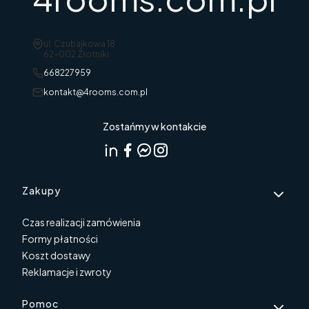
Adres:
ul. Czubajkowa 18
62-002 Złotniki
668227959
kontakt@4rooms.com.pl
Zostańmy w kontakcie
Linki w stopce
Zakupy
Czas realizacji zamówienia
Formy płatności
Koszt dostawy
Reklamacje i zwroty
Pomoc