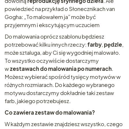
dowolną
reprodukcję słynnego dzieła
. Ale
powiedzieć na przykład o Słonecznikach van
Gogha: „To malowałem ja” może być
przyjemnym i ekscytującym uczuciem
Do malowania oprócz szablonu będziesz
potrzebować kilku innych rzeczy:
farby
,
pędzle
,
może sztaluga, aby Ci się wygodniej malowało.
To wszystko oczywiście dostarczymy
w
zestawach do malowania po numerach
.
Możesz wybierać spośród tysięcy motywów w
różnych rozmiarach. Do każdego wybranego
motywu dostarczymy dokładnie taki zestaw
farb, jakiego potrzebujesz.
Co zawiera zestaw do malowania?
W każdym zestawie znajdziesz wszystko, czego