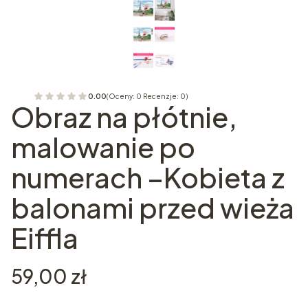
0.00
(Oceny: 0 Recenzje: 0)
Obraz na płótnie,
malowanie po
numerach –Kobieta z
balonami przed wieża
Eiffla
Cena
59,00 zł