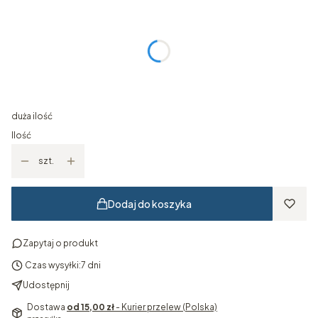
Wybierz wariant produktu:
Poszczególne warianty mogą różnić się ceną
*
Wymiar obrazu
Wybierz
duża ilość
Ilość
szt.
Dodaj do koszyka
Zapytaj o produkt
Czas wysyłki:
7 dni
Udostępnij
Dostawa
od 15,00 zł
- Kurier przelew (Polska)