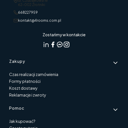
Adres:
ul. Czubajkowa 18
62-002 Złotniki
668227959
kontakt@4rooms.com.pl
Zostańmy w kontakcie
Linki w stopce
Zakupy
Czas realizacji zamówienia
Formy płatności
Koszt dostawy
Reklamacje i zwroty
Pomoc
Jak kupować?