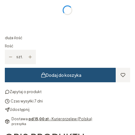
Poszczególne warianty mogą różnić się ceną
*
Wymiar obrazu
Wybierz
duża ilość
Ilość
szt.
Dodaj do koszyka
Zapytaj o produkt
Czas wysyłki:
7 dni
Udostępnij
Dostawa
od 15,00 zł
- Kurier przelew (Polska)
przesyłka