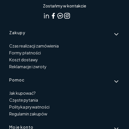
Zostańmy w kontakcie
Linki w stopce
Zakupy
Czas realizacji zamówienia
Formy płatności
Koszt dostawy
Reklamacje i zwroty
Pomoc
Jak kupować?
Częste pytania
Polityka prywatności
Regulamin zakupów
Moje konto