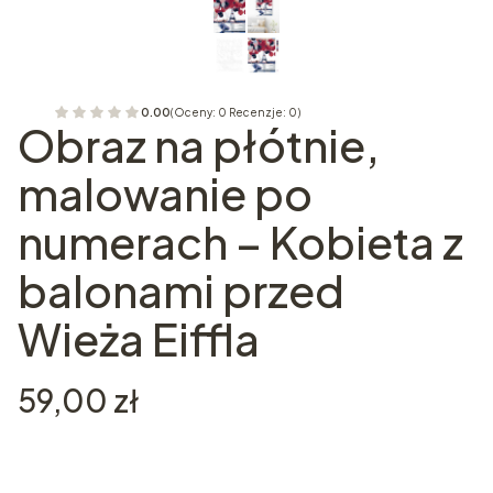
0.00
(Oceny: 0 Recenzje: 0)
Obraz na płótnie,
malowanie po
numerach – Kobieta z
balonami przed
Wieża Eiffla
Cena
59,00 zł
Wybierz wariant produktu: