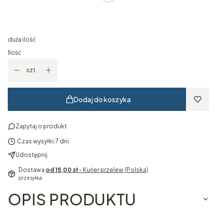
*
Wymiar obrazu
Wybierz
duża ilość
Ilość
szt.
Dodaj do koszyka
Zapytaj o produkt
Czas wysyłki:
7 dni
Udostępnij
Dostawa
od 15,00 zł
- Kurier przelew (Polska)
przesyłka
OPIS PRODUKTU