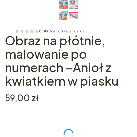
0.00
(Oceny: 0 Recenzje: 0)
Obraz na płótnie,
malowanie po
numerach –Anioł z
kwiatkiem w piasku
Cena
59,00 zł
Wybierz wariant produktu:
Poszczególne warianty mogą różnić się ceną