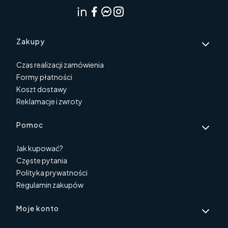
Linki w stopce
Zakupy
Czas realizacji zamówienia
Formy płatności
Koszt dostawy
Reklamacje i zwroty
Pomoc
Jak kupować?
Częste pytania
Polityka prywatności
Regulamin zakupów
Moje konto