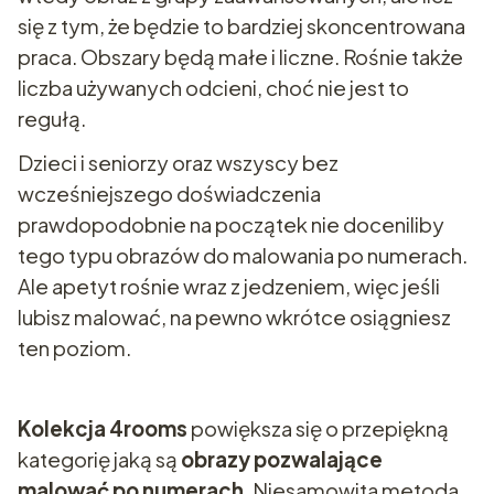
się z tym, że będzie to bardziej skoncentrowana
praca. Obszary będą małe i liczne. Rośnie także
liczba używanych odcieni, choć nie jest to
regułą.
Dzieci i seniorzy oraz wszyscy bez
wcześniejszego doświadczenia
prawdopodobnie na początek nie doceniliby
tego typu obrazów do malowania po numerach.
Ale apetyt rośnie wraz z jedzeniem, więc jeśli
lubisz malować, na pewno wkrótce osiągniesz
ten poziom.
Kolekcja 4rooms
powiększa się o przepiękną
kategorię jaką są
obrazy pozwalające
malować po numerach
. Niesamowita metoda