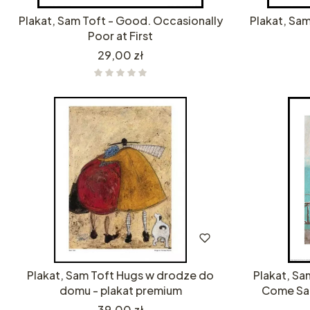
Plakat, Sam Toft - Good. Occasionally
Plakat, Sam 
Poor at First
Cena
29,00 zł
Plakat, Sam Toft Hugs w drodze do
Plakat, Sa
domu - plakat premium
Come Sai
Cena
39,00 zł