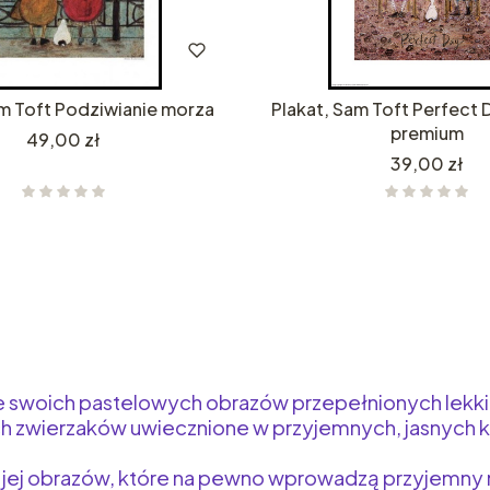
am Toft Podziwianie morza
Plakat, Sam Toft Perfect D
premium
Cena
49,00 zł
Cena
39,00 zł
 ze swoich pastelowych obrazów przepełnionych lek
 ich zwierzaków uwiecznione w przyjemnych, jasnych ko
e jej obrazów, które na pewno wprowadzą przyjemny