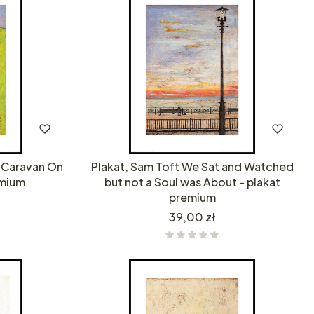
d Caravan On
Plakat, Sam Toft We Sat and Watched
emium
but not a Soul was About - plakat
premium
Cena
39,00 zł