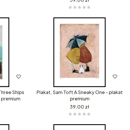
Three Ships
Plakat, Sam Toft A Sneaky One - plakat
t premium
premium
Cena
39,00 zł