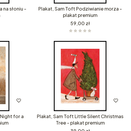
 na słoniu -
Plakat, Sam Toft Podziwianie morza -
m
plakat premium
Cena
59,00 zł
Night for a
Plakat, Sam Toft Little Silent Christmas
mium
Tree - plakat premium
Cena
39,00 zł