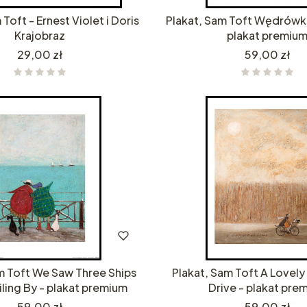
Toft - Ernest Violet i Doris
Plakat, Sam Toft Wędrówka
Krajobraz
plakat premiu
Cena
Cena
29,00 zł
59,00 zł
m Toft We Saw Three Ships
Plakat, Sam Toft A Lovely 
ling By - plakat premium
Drive - plakat pre
Cena
Cena
59,00 zł
59,00 zł