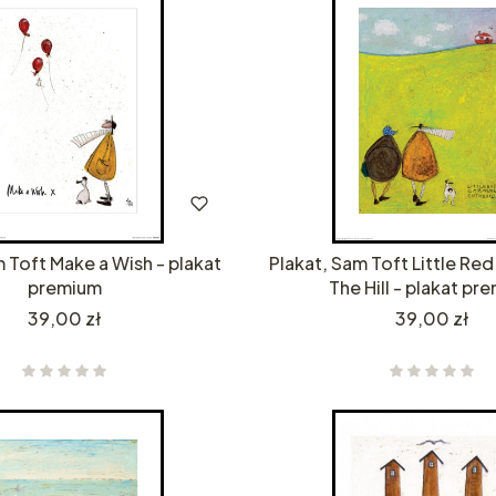
m Toft Make a Wish - plakat
Plakat, Sam Toft Little Re
premium
The Hill - plakat pr
Cena
Cena
39,00 zł
39,00 zł