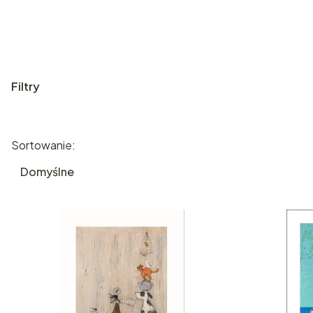
Filtry
Koniec filtrów
Lista produktów
Sortowanie:
Domyślne