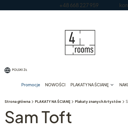
+48 668 227 959 kontakt
POLSKI
ZŁ
Promocje
NOWOŚCI
PLAKATY NA ŚCIANĘ
NAKL
Strona główna
PLAKATY NA ŚCIANĘ
Plakaty znanych Artystów
S
Sam Toft