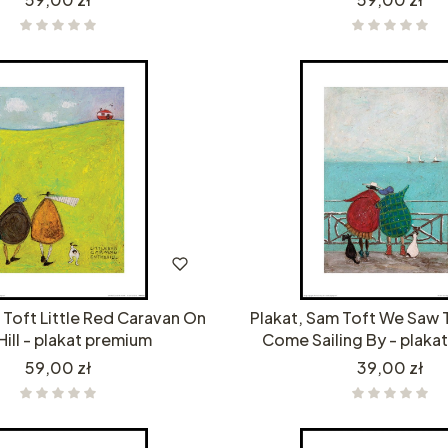
 Toft Little Red Caravan On
Plakat, Sam Toft We Saw 
Hill - plakat premium
Come Sailing By - plaka
Cena
Cena
59,00 zł
39,00 zł