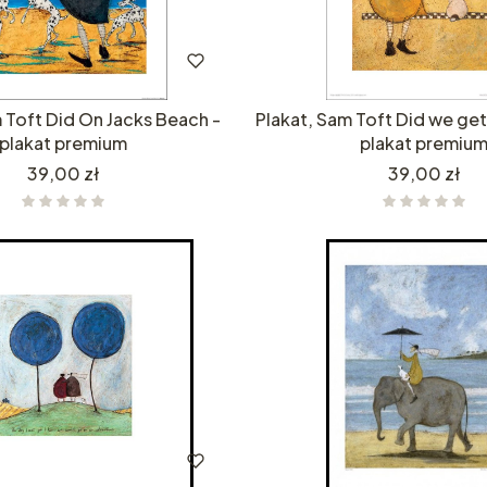
 Toft Did On Jacks Beach -
Plakat, Sam Toft Did we get 
plakat premium
plakat premiu
Cena
Cena
39,00 zł
39,00 zł