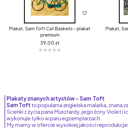
Plakat, Sam Toft Cat Baskets - plakat
Plakat, S
premium
Cena
39,00 zł
Plakaty znanych artystów - Sam Toft
Sam Toft
to popularna angielska malarka, znana
Scenki z życia pana Musztardy, jego żony Violet i
wykonuje tylko w paru egzemplarzach.
My mamy w ofercie wysokiej jakości reprodukcj