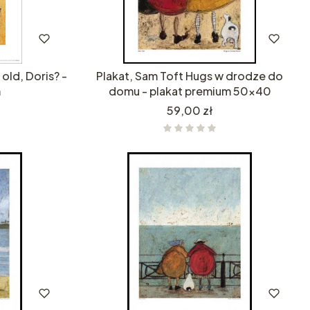
old, Doris? -
Plakat, Sam Toft Hugs w drodze do
m
domu - plakat premium 50x40
Cena
59,00 zł