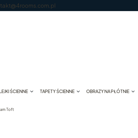
@4rooms.com.pl
EJKI ŚCIENNE
TAPETY ŚCIENNE
OBRAZY NA PŁÓTNIE
am Toft