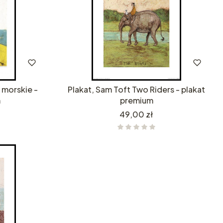
 morskie -
Plakat, Sam Toft Two Riders - plakat
m
premium
Cena
49,00 zł