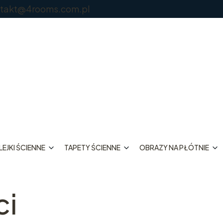
@4rooms.com.pl
EJKI ŚCIENNE
TAPETY ŚCIENNE
OBRAZY NA PŁÓTNIE
ci