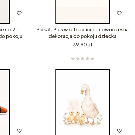
ie no.2 –
Plakat, Pies w retro aucie – nowoczesna
do pokoju
dekoracja do pokoju dziecka
Cena
39,90 zł