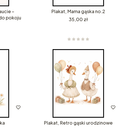
aucie –
Plakat, Mama gąska no.2
do pokoju
Cena
35,00 zł
ska
Plakat, Retro gąski urodzinowe