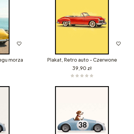
zegu morza
Plakat, Retro auto - Czerwone
Cena
39,90 zł