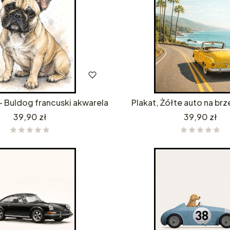
 - Buldog francuski akwarela
Plakat, Żółte auto na br
Cena
Cena
39,90 zł
39,90 zł