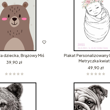
la dziecka, Brązowy Miś
Plakat Personalizowany 
Metryczka kwiat
Cena
39,90 zł
Cena
49,90 zł