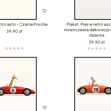
etro auto - Czarne Porche
Plakat, Pies w retro auc
nowoczesna dekoracja 
Cena
39,90 zł
dziecka
Cena
39,90 zł