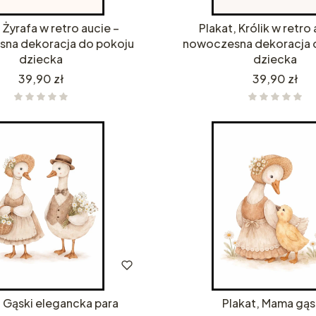
 Żyrafa w retro aucie –
Plakat, Królik w retro 
na dekoracja do pokoju
nowoczesna dekoracja 
dziecka
dziecka
Cena
Cena
39,90 zł
39,90 zł
, Gąski elegancka para
Plakat, Mama gą