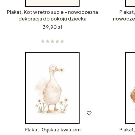
Plakat, Kot w retro aucie – nowoczesna
Plakat,
dekoracja do pokoju dziecka
nowoczes
Cena
39,90 zł
Plakat, Gąska z kwiatem
Plakat