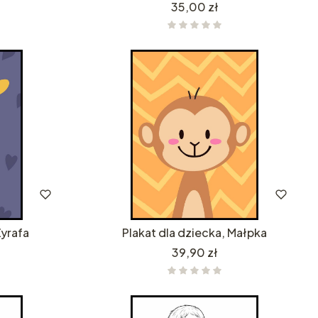
Cena
35,00 zł
Żyrafa
Plakat dla dziecka, Małpka
Cena
39,90 zł