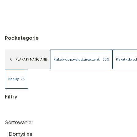
Podkategorie
PLAKATY NA ŚCIANĘ
Plakaty do pokoju dziewczynki
330
Plakaty do po
Napisy
23
Filtry
Koniec filtrów
Lista produktów
Sortowanie:
Domyślne