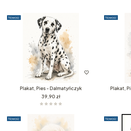
Nowość
Nowość
Plakat, Pies - Dalmatyńczyk
Plakat, P
Cena
39,90 zł
Nowość
Nowość