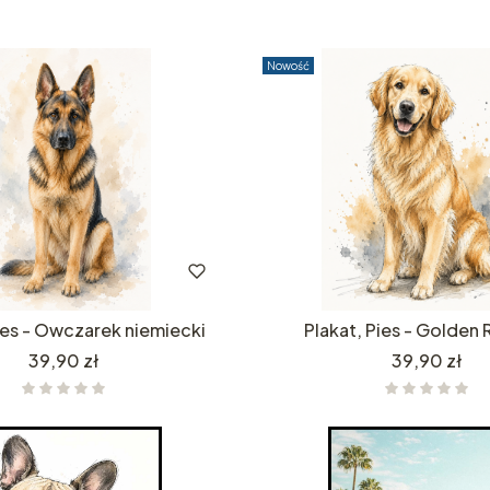
Nowość
ies - Owczarek niemiecki
Plakat, Pies - Golden 
Cena
Cena
39,90 zł
39,90 zł