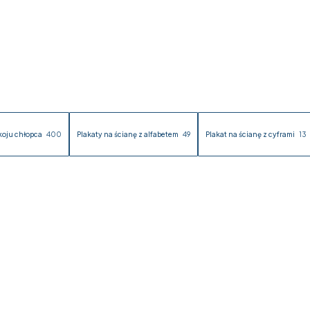
koju chłopca
400
Plakaty na ścianę z alfabetem
49
Plakat na ścianę z cyframi
13