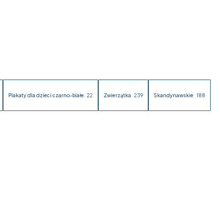
Plakaty dla dzieci czarno-białe
22
Zwierzątka
239
Skandynawskie
188