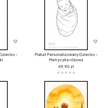
Dziecko -
Plakat Personalizowany Dziecko -
ki
Metryczka różowa
Cena
49,90 zł