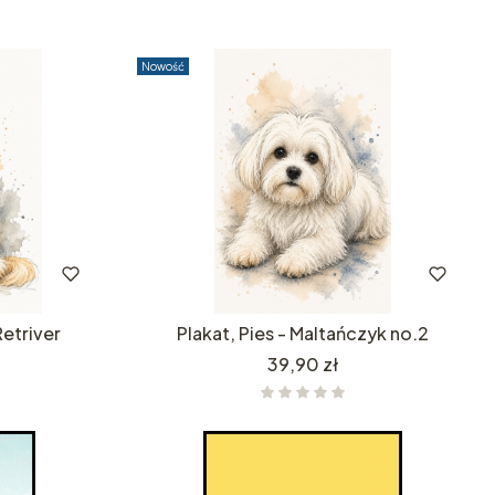
Nowość
Retriver
Plakat, Pies - Maltańczyk no.2
Cena
39,90 zł