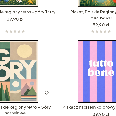
ie regiony retro - góry Tatry
Plakat, Polskie Regiony
Mazowsze
Cena
39,90 zł
Cena
39,90 zł
lskie Regiony retro - Góry
Plakat z napisem kolorowy
pastelowe
Cena
39,90 zł