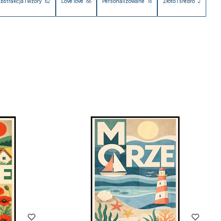
bstrakcja i wzory
62
Love love
66
Personalizowane
16
Złoto i srebro
2