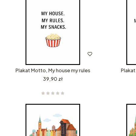
Plakat Motto, My house my rules
Plakat
Cena
39,90 zł