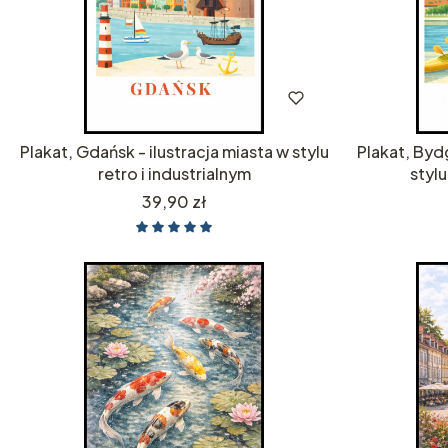
Plakat, Gdańsk - ilustracja miasta w stylu
Plakat, Byd
retro i industrialnym
stylu
Cena
39,90 zł