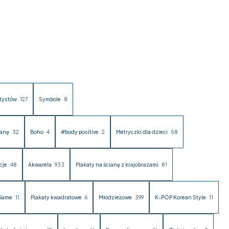
rtystów
127
Symbole
8
ianę
32
Boho
4
#body positive
2
Metryczki dla dzieci
58
cje
48
Akwarela
933
Plakaty na ścianę z krajobrazami
81
 Game
11
Plakaty kwadratowe
6
Młodzieżowe
399
K-POP Korean Style
11