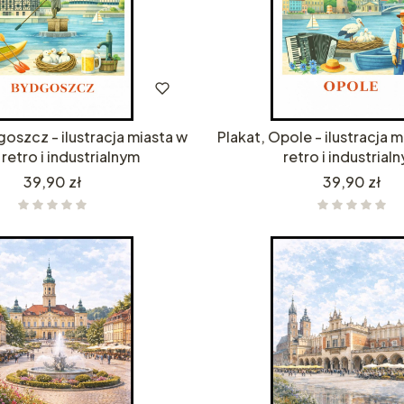
goszcz - ilustracja miasta w
Plakat, Opole - ilustracja m
 retro i industrialnym
retro i industrial
Cena
Cena
39,90 zł
39,90 zł