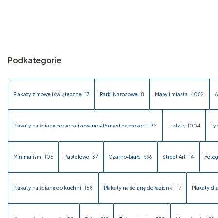
Podkategorie
Plakaty zimowe i świąteczne
17
Parki Narodowe
8
Mapy i miasta
4052
A
Plakaty na ścianę personalizowane - Pomysł na prezent
32
Ludzie
1004
Ty
Minimalizm
105
Pastelowe
37
Czarno-białe
596
Street Art
14
Fotog
Plakaty na ścianę do kuchni
158
Plakaty na ścianę do łazienki
17
Plakaty dla