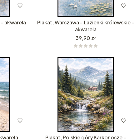
 - akwarela
Plakat, Warszawa - Łazienki królewskie -
akwarela
Cena
39,90 zł
akwarela
Plakat, Polskie góry Karkonosze -