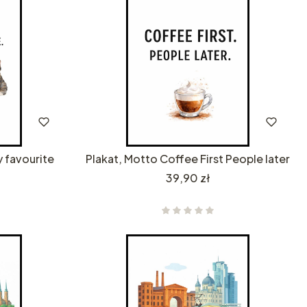
y favourite
Plakat, Motto Coffee First People later
Cena
39,90 zł