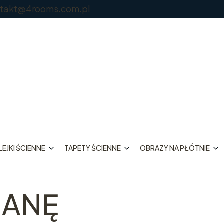
@4rooms.com.pl
EJKI ŚCIENNE
TAPETY ŚCIENNE
OBRAZY NA PŁÓTNIE
IANĘ