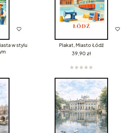
iasta w stylu
Plakat, Miasto Łódź
nym
Cena
39,90 zł