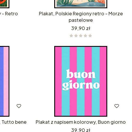
 - Retro
Plakat, Polskie Regiony retro - Morze
pastelowe
Cena
39,90 zł
, Tutto bene
Plakat z napisem kolorowy, Buon giorno
Cena
39,90 zł