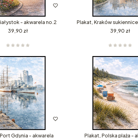
Białystok - akwarela no.2
Plakat, Kraków sukiennice
Cena
Cena
39,90 zł
39,90 zł
 Port Gdynia - akwarela
Plakat, Polska plaża - 