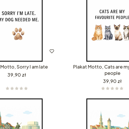
 Motto, Sorry I am late
Plakat Motto, Cats are m
people
Cena
39,90 zł
Cena
39,90 zł