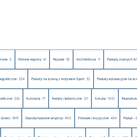
nime
5
Polskie regiony
61
Pejzaże
92
Architektura
11
Plakaty znanych A
pograficzne
524
Plakaty na ścianę z motywem Sport
32
Plakaty edukacyjne na śc
raficzne
226
Kulinaria
77
Kwiaty i botaniczne
121
Sztuka
1001
Reproduk
 dzieci
1819
Skandynawskie wnętrza
450
Filmowe i muzyczne
454
Plakat -