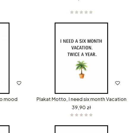
co mood
Plakat Motto, I need six month Vacation
Cena
39,90 zł