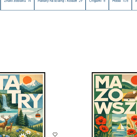
Znaki zodiaku
14
Plakaty na ścianę - Kolaże
29
Origami
8
Moda
108
A