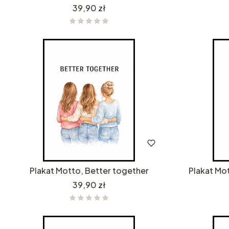
Cena
39,90 zł
Plakat Motto, Better together
Plakat Mot
Cena
39,90 zł