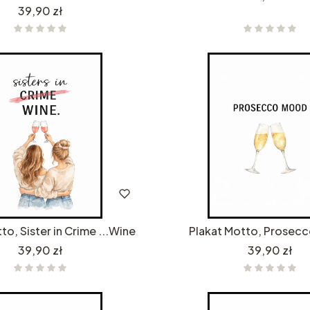
Cena
39,90 zł
to, Sister in Crime ...Wine
Plakat Motto, Prosec
Cena
Cena
39,90 zł
39,90 zł